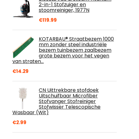
2-in-1 Stofzuiger en
stoomreiniger, 1977N
€
119.99
KOTARBAU® Straatbezem 1000
mm zonder steel industriële
bezem tuinbezem zaalbezem
grote bezem voor het vegen
van straten…
€
14.29
CN Uittrekbare stofdoek
Uitschuifbaar Microfiber
Stofvanger Stofreiniger
Stofwisser Telescopische
Wasbaar (Wit)
€
2.99