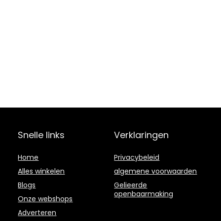
Snelle links
Verklaringen
Home
Privacybeleid
Alles winkelen
algemene voorwaarden
Blogs
Gelieerde
openbaarmaking
Onze webshops
Adverteren