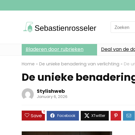
Search
for:
Bladeren door rubrieken
Deal van de d
Home
»
De unieke benadering van verlichting
»
De un
De unieke benadering
Stylishweb
January 6, 2026
0
Save