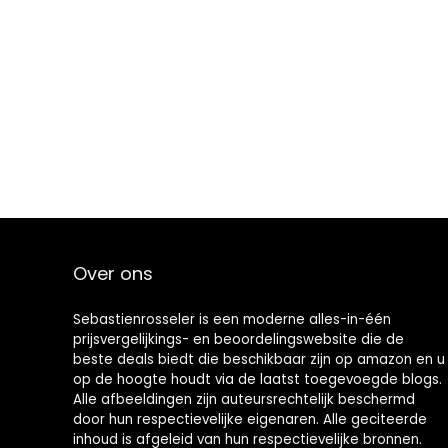
Over ons
Sebastienrosseler is een moderne alles-in-één
prijsvergelijkings- en beoordelingswebsite die de
beste deals biedt die beschikbaar zijn op amazon en u
op de hoogte houdt via de laatst toegevoegde blogs.
Alle afbeeldingen zijn auteursrechtelijk beschermd
door hun respectievelijke eigenaren. Alle geciteerde
inhoud is afgeleid van hun respectievelijke bronnen.