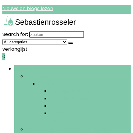
Nieuws en blogs lezen
Search for:
verlanglijst
0
Bladeren door rubrieken
Stofzuigers
Stofzuigers
Robotstofzuigers
Cilinderstofzuigers
Nat-droogstofzuigers
Steelstofzuigers and elektrische
bezems
Stoomreinigers and vloerpolijsters