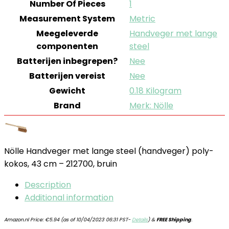
Number Of Pieces
‎1
Measurement System
‎Metric
Meegeleverde
‎Handveger met lange
componenten
steel
Batterijen inbegrepen?
‎Nee
Batterijen vereist
‎Nee
Gewicht
‎0.18 Kilogram
Brand
Merk: Nölle
Nölle Handveger met lange steel (handveger) poly-
kokos, 43 cm – 212700, bruin
Description
Additional information
Amazon.nl Price:
€
5.94
(as of 10/04/2023 06:31 PST-
Details
)
&
FREE Shipping
.