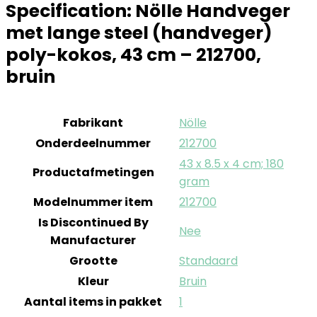
Specification:
Nölle Handveger
met lange steel (handveger)
poly-kokos, 43 cm – 212700,
bruin
Fabrikant
‎Nölle
Onderdeelnummer
‎212700
‎43 x 8.5 x 4 cm; 180
Productafmetingen
gram
Modelnummer item
‎212700
Is Discontinued By
‎Nee
Manufacturer
Grootte
‎Standaard
Kleur
‎Bruin
Aantal items in pakket
‎1