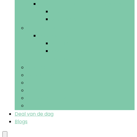
Stoomreinigers and vloerpolijsters
Stoomreinigers
Stoomdweilen
Accessoires
Accessoires
Vuilnisblikken
Veegonderdelen and -
accessoires
Bezems
Handschoenen
Natte and droge dweilen
Plumeaus
Schoonmaakdoeken
Sponzen
Deal van de dag
Blogs