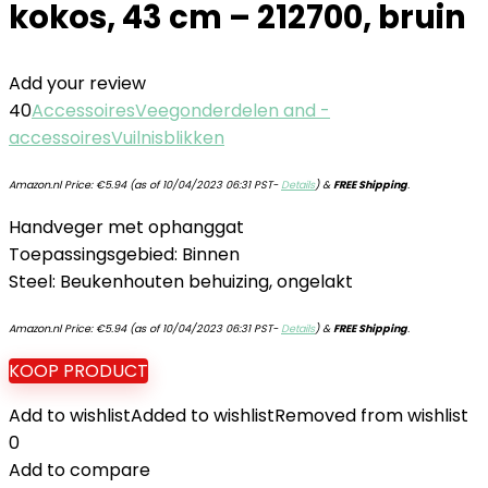
kokos, 43 cm – 212700, bruin
Add your review
40
Accessoires
Veegonderdelen and -
accessoires
Vuilnisblikken
Amazon.nl Price:
€
5.94
(as of 10/04/2023 06:31 PST-
Details
)
&
FREE Shipping
.
Handveger met ophanggat
Toepassingsgebied: Binnen
Steel: Beukenhouten behuizing, ongelakt
Amazon.nl Price:
€
5.94
(as of 10/04/2023 06:31 PST-
Details
)
&
FREE Shipping
.
KOOP PRODUCT
Add to wishlist
Added to wishlist
Removed from wishlist
0
Add to compare