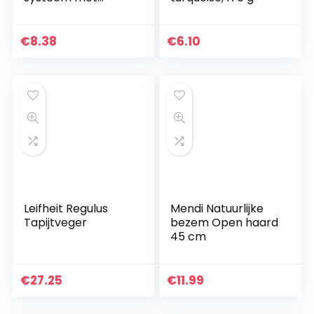
hygiënische
Supraborstelharen
en
€
8.38
€
6.10
wateraftrekrand,
bezem voor binnen
en buiten…
Leifheit Regulus
Mendi Natuurlijke
Tapijtveger
bezem Open haard
45 cm
€
27.25
€
11.99