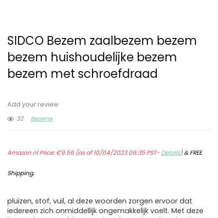
SIDCO Bezem zaalbezem bezem
bezem huishoudelijke bezem
bezem met schroefdraad
Add your review
32
Bezems
Amazon.nl Price:
€
9.56
(as of 10/04/2023 06:35 PST-
Details
)
&
FREE
Shipping
.
pluizen, stof, vuil, al deze woorden zorgen ervoor dat
iedereen zich onmiddellijk ongemakkelijk voelt. Met deze