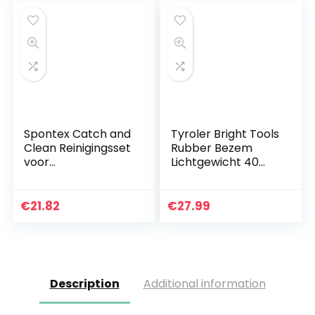
Spontex Catch and
Tyroler Bright Tools
Clean Reinigingsset
Rubber Bezem
voor
Lichtgewicht 40
vloerbedekking,
Cm, 100% Natuurlijk
ultracompact,
Rubber, Lange 4-
rubberen noppen +
Delige Handgreep
€
21.82
€
27.99
schep, met
140 Cm, Het Beste…
rubberen…
Description
Additional information