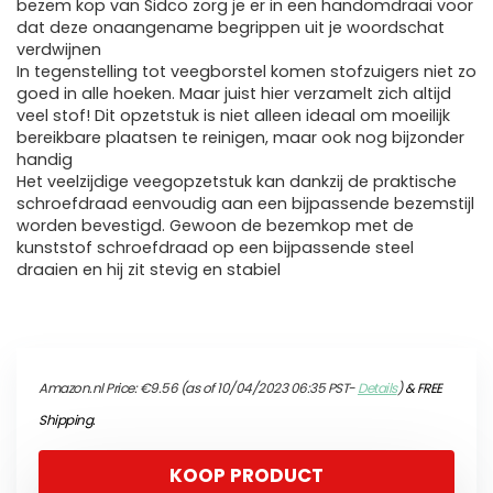
bezem kop van Sidco zorg je er in een handomdraai voor
dat deze onaangename begrippen uit je woordschat
verdwijnen
In tegenstelling tot veegborstel komen stofzuigers niet zo
goed in alle hoeken. Maar juist hier verzamelt zich altijd
veel stof! Dit opzetstuk is niet alleen ideaal om moeilijk
bereikbare plaatsen te reinigen, maar ook nog bijzonder
handig
Het veelzijdige veegopzetstuk kan dankzij de praktische
schroefdraad eenvoudig aan een bijpassende bezemstijl
worden bevestigd. Gewoon de bezemkop met de
kunststof schroefdraad op een bijpassende steel
draaien en hij zit stevig en stabiel
Amazon.nl Price:
€
9.56
(as of 10/04/2023 06:35 PST-
Details
)
&
FREE
Shipping
.
KOOP PRODUCT