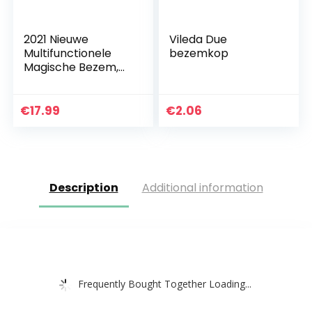
2021 Nieuwe
Vileda Due
Multifunctionele
bezemkop
Magische Bezem,
2-in-1 Veegbezem
Met Telescopisch
Handvat,
€
17.99
€
2.06
Verstelbare
Siliconen
Vloerveger…
Description
Additional information
Frequently Bought Together Loading...