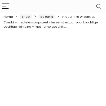
Home
Shop
Bezems
Vileda 1475 WischMat
Combi – met telescoopsteel – lussenstructuur voor krachtige
vochtige reiniging – met name geschikt…