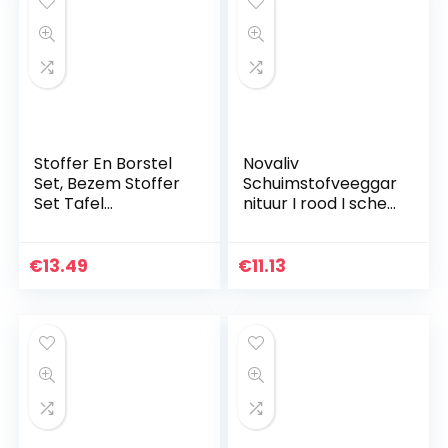
Stoffer En Borstel
Novaliv
Set, Bezem Stoffer
Schuimstofveeggar
Set Tafel
nituur I rood I schep
Schoonmaken
en bezem I
Bezem Draagbaar
schuimrubber
Voor Kantoor Voor
handveeger hand
€
13.49
€
11.13
Thuis
borstel
handveegset dust
pan