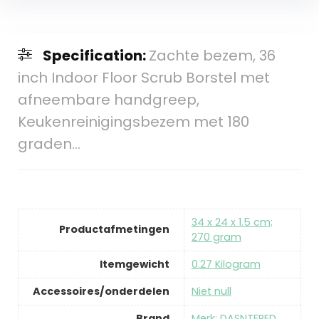
Specification:
Zachte bezem, 36
inch Indoor Floor Scrub Borstel met
afneembare handgreep,
Keukenreinigingsbezem met 180
graden…
‎34 x 24 x 1.5 cm;
Productafmetingen
270 gram
Itemgewicht
‎0.27 Kilogram
Accessoires/onderdelen
‎Niet null
Brand
Merk: DASNTERED