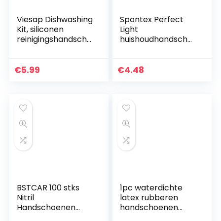
Viesap Dishwashing
Spontex Perfect
Kit, siliconen
Light
reinigingshandscho
huishoudhandscho
enen, magische
enen, ideaal voor
vaatwashandschoe
alle
nen met scrubber,
reinigingswerkzaa
€
5.99
€
4.48
herbruikbare
mheden, van
scrub…
natuurlijk latex, met
anti…
BSTCAR 100 stks
1pc waterdichte
Nitril
latex rubberen
Handschoenen
handschoenen
S/M/L/XL,
huishoudelijke