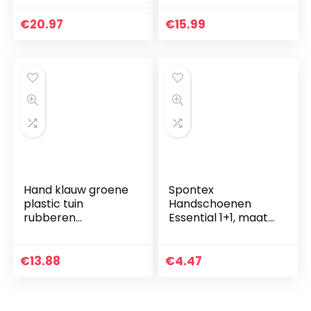
Synthetische Nitril
reiniging
Handschoenen
experiment
€
20.97
€
15.99
Poedervrij Slijtvaste
catering
Latex Nitril…
handschoenen
universele schone…
Hand klauw groene
Spontex
plastic tuin
Handschoenen
rubberen
Essential 1+1, maat
handschoenen
M, 4 stuks
tuinieren
gemakkelijk voor
€
13.88
€
4.47
het graven van het
planten van…