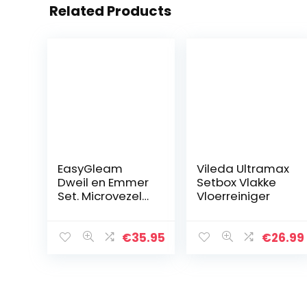
Related Products
EasyGleam
Vileda Ultramax
Dweil en Emmer
Setbox Vlakke
Set. Microvezel
Vloerreiniger
Platte Dweil met
Roestvrijstalen
Stok, Innovatieve
€
35.95
€
26.99
Dubbel
Compartiment
Emmer…