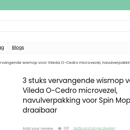
ag
Blogs
vervangende wismop voor Vileda O-Cedro microvezel, navulverpakki
3 stuks vervangende wismop v
Vileda O-Cedro microvezel,
navulverpakking voor Spin Mo
draaibaar
120
Natte and droge dweilen
Add your review