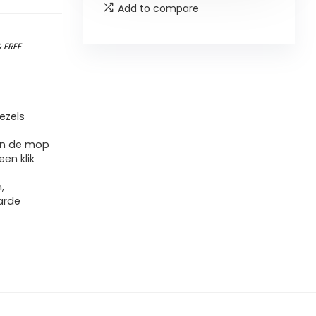
Add to compare
&
FREE
ezels
an de mop
en klik
,
arde