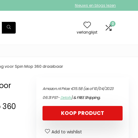
Nieuws en blogs lezen
0
verlanglijst
ng voor Spin Mop 360 draaibaar
oor
Amazon.nl Price:
€
15.58
(as of 10/04/2023
06:31 PST-
Details
)
&
FREE Shipping
.
p 360
KOOP PRODUCT
Add to wishlist