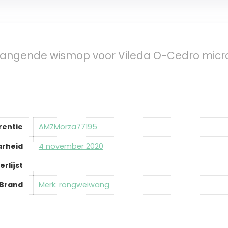
rvangende wismop voor Vileda O-Cedro micro
rentie
AMZMorza77195
arheid
4 november 2020
erlijst
Brand
Merk: rongweiwang