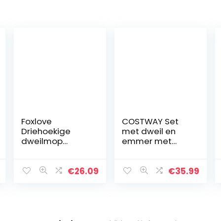
Foxlove
COSTWAY Set
Driehoekige
met dweil en
dweilmop
emmer met
reinigingsmop
handen vrij
intrekbaar
uitwringen
driehoekig 180
Vloerreiniging
€
26.09
€
35.99
graden mini
Vlakke dweil
stofwisser
Scheid vuil
multifunctionele
water van
wisser voor…
schoon water…