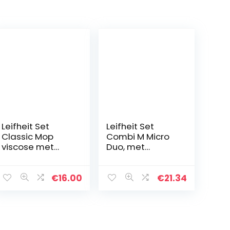
Leifheit Set
Leifheit Set
Classic Mop
Combi M Micro
viscose met
Duo, met
absorberende
Tapijtvriendelijk
vezels, complete
e Wisser, 12 liter
wisserset met
Reinigingsemm
€
16.00
€
21.34
dweilmop en
er,
emmer, wisser
Hoogreinigende
met flexibele…
Mop, voor
Tegels…