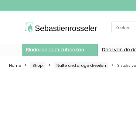
Search
for:
Bladeren door rubrieken
Deal van de d
Home
Shop
Natte and droge dweilen
3 stuks 