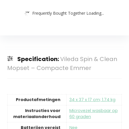
Frequently Bought Together Loading...
Specification:
Vileda Spin & Clean
Mopset – Compacte Emmer
Productafmetingen
‎34 x 37 x 17 cm; 1.74 kg
Instructies voor
‎Microvezel wasbaar op
materiaalonderhoud
60 graden
Batterijen vereist
‎Nee