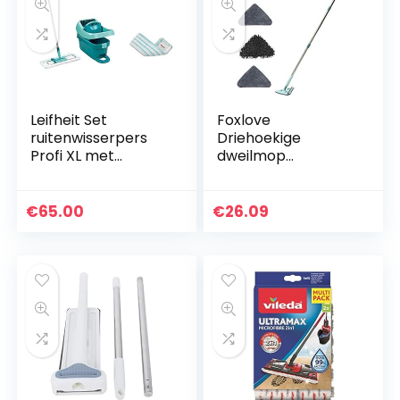
Leifheit Set
Foxlove
ruitenwisserpers
Driehoekige
Profi XL met
dweilmop
vloerwisser en
reinigingsmop
wielen incl. reserve
intrekbaar
overtrek Profi
driehoekig 180
€
65.00
€
26.09
micro duo van
graden mini
microvezel…
stofwisser
multifunctionele
wisser voor…