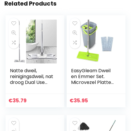
Related Products
Natte dweil,
EasyGleam Dweil
reinigingsdweil, nat
en Emmer Set.
droog Dual Use
Microvezel Platte
Type X
Dweil met
reinigingsgereedsc
Roestvrijstalen
hap Wassen voor
Stok, Innovatieve
€
35.79
€
35.95
vinyl hardhout
Dubbel
laminaattegels
Compartiment
Emmer…