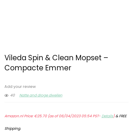
Vileda Spin & Clean Mopset –
Compacte Emmer
Add your review
40
Natte and droge dweilen
Amazon.nl Price:
€
25.70
(as of 06/04/2023 05:54 PST-
Details
)
&
FREE
Shipping
.