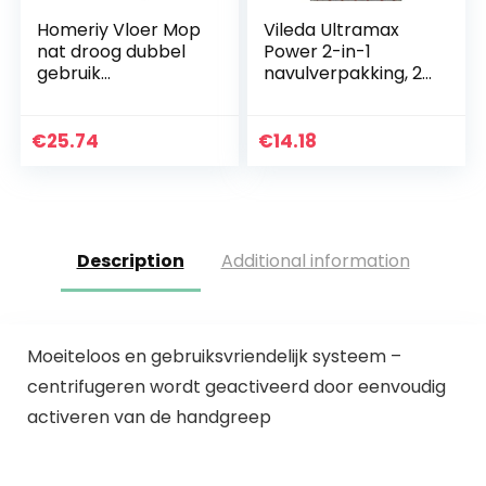
Homeriy Vloer Mop
Vileda Ultramax
nat droog dubbel
Power 2-in-1
gebruik
navulverpakking, 2
schoonmaken
stuks
platte dweil nat
droog dubbel
€
25.74
€
14.18
gebruik
stofreiniging
Squeeze Flat…
Description
Additional information
Moeiteloos en gebruiksvriendelijk systeem –
centrifugeren wordt geactiveerd door eenvoudig
activeren van de handgreep