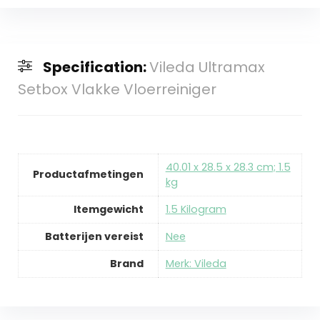
Specification:
Vileda Ultramax
Setbox Vlakke Vloerreiniger
‎40.01 x 28.5 x 28.3 cm; 1.5
Productafmetingen
kg
Itemgewicht
‎1.5 Kilogram
Batterijen vereist
‎Nee
Brand
Merk: Vileda