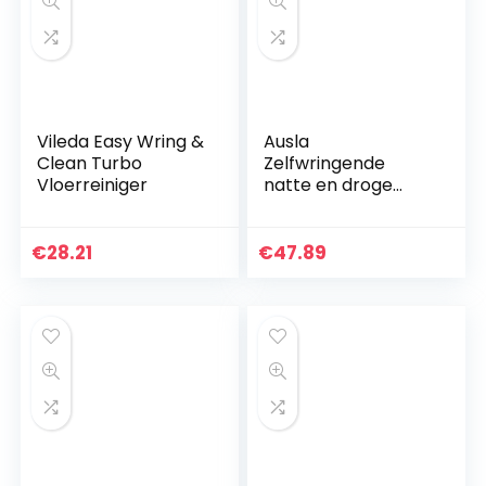
Vileda Easy Wring &
Ausla
Clean Turbo
Zelfwringende
Vloerreiniger
natte en droge
geïntegreerde
dweil- en
emmervervanging,
€
28.21
€
47.89
drogende
automatische
dweilmop met 2…