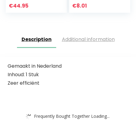
vervangende hoes
€
44.95
€
8.01
voor vloerwisser 33
cm…
Description
Additional information
Gemaakt in Nederland
Inhoud: 1 Stuk
Zeer efficiënt
Frequently Bought Together Loading...