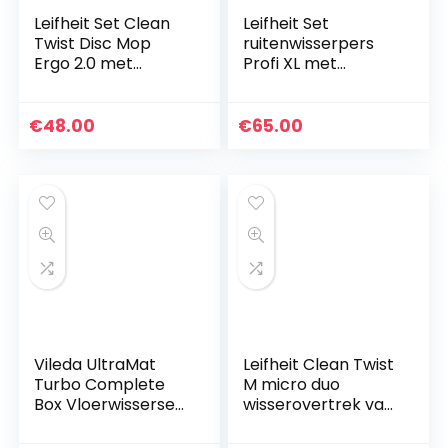
Leifheit Set Clean
Leifheit Set
Twist Disc Mop
ruitenwisserpers
Ergo 2.0 met
Profi XL met
rolwagen,
vloerwisser en
vloerwisser met
wielen incl. reserve
microvezel
overtrek Profi
€
48.00
€
65.00
overtrek voor
micro duo van
vochtige reiniging
microvezel…
op…
Vileda UltraMat
Leifheit Clean Twist
Turbo Complete
M micro duo
Box Vloerwisserset,
wisserovertrek van
Wisser en Emmer,
microvezel,
Rood/Zwart
absorberende