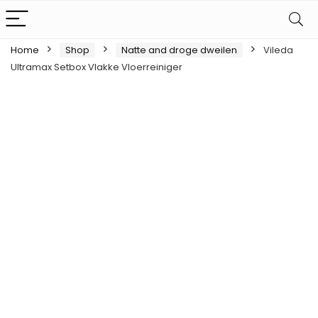
Home
Shop
Natte and droge dweilen
Vileda
Ultramax Setbox Vlakke Vloerreiniger