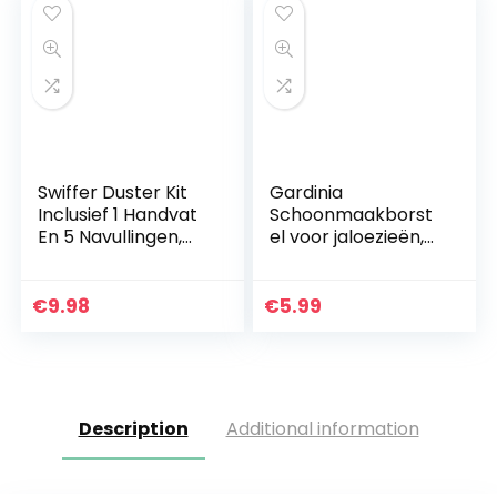
Swiffer Duster Kit
Gardinia
Inclusief 1 Handvat
Schoonmaakborst
En 5 Navullingen,
el voor jaloezieën,
Vangt En Houdt Tot
kunststof, geel-
3 Keer Meer Stof En
oranje, 15 x 12 x 1.5
Haar Vast Dan Een
cm
€
9.98
€
5.99
Gewone…
Description
Additional information