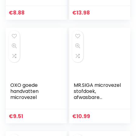
handgreep, 78-245
cm, roestvrij staal,
€
8.88
€
13.98
wasbaar,
stofbezem met…
OXO goede
MR.SIGA microvezel
handvatten
stofdoek,
microvezel
afwasbare
stofdoek voor
reiniging
€
9.51
€
10.99