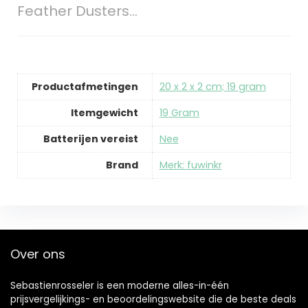
Feather Dusters…
Productafmetingen
‎20 x 2 x 2 cm; 19 gram
Itemgewicht
‎19 Gram
Batterijen vereist
‎Nee
Brand
Merk: fuwinkr
Over ons
Sebastienrosseler is een moderne alles-in-één
prijsvergelijkings- en beoordelingswebsite die de beste deals