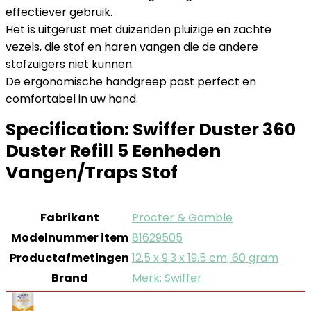
effectiever gebruik.
Het is uitgerust met duizenden pluizige en zachte
vezels, die stof en haren vangen die de andere
stofzuigers niet kunnen.
De ergonomische handgreep past perfect en
comfortabel in uw hand.
Specification:
Swiffer Duster 360
Duster Refill 5 Eenheden
Vangen/Traps Stof
Fabrikant
‎Procter & Gamble
Modelnummer item
‎81629505
Productafmetingen
‎12.5 x 9.3 x 19.5 cm; 60 gram
Brand
Merk: Swiffer