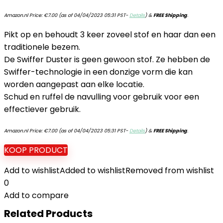
Amazon.nl Price:
€
7.00
(as of 04/04/2023 05:31 PST-
Details
)
&
FREE Shipping
.
Pikt op en behoudt 3 keer zoveel stof en haar dan een
traditionele bezem.
De Swiffer Duster is geen gewoon stof. Ze hebben de
Swiffer-technologie in een donzige vorm die kan
worden aangepast aan elke locatie.
Schud en ruffel de navulling voor gebruik voor een
effectiever gebruik.
Amazon.nl Price:
€
7.00
(as of 04/04/2023 05:31 PST-
Details
)
&
FREE Shipping
.
KOOP PRODUCT
Add to wishlist
Added to wishlist
Removed from wishlist
0
Add to compare
Related Products