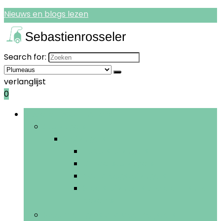
Nieuws en blogs lezen
Search for:
verlanglijst
0
Bladeren door rubrieken
Stofzuigers
Stofzuigers
Robotstofzuigers
Cilinderstofzuigers
Nat-droogstofzuigers
Steelstofzuigers and elektrische
bezems
Stoomreinigers and vloerpolijsters