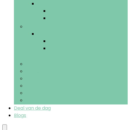
Stoomreinigers and vloerpolijsters
Stoomreinigers
Stoomdweilen
Accessoires
Accessoires
Vuilnisblikken
Veegonderdelen and -
accessoires
Bezems
Handschoenen
Natte and droge dweilen
Plumeaus
Schoonmaakdoeken
Sponzen
Deal van de dag
Blogs