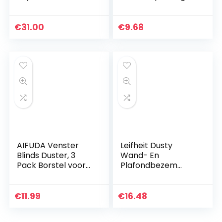
240 V/18 W,
van 5 x 4 Stuks
elektrische
snijmachine voor
€
31.00
€
9.68
boog.
AIFUDA Venster
Leifheit Dusty
Blinds Duster, 3
Wand- En
Pack Borstel voor
Plafondbezem
Airconditioner
Voor Een Effectieve
luiken
Reiniging, Speciaal
Stofafscheider
Gevormde
€
11.99
€
16.48
Schoonmaakdoek
Stofdoek,
Tool Met 3
Compacte