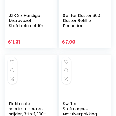
JZK 2 x Handige
Swiffer Duster 360
Microvezel
Duster Refill 5
Stofdoek met 10x
Eenheden
Stofdoekvullingen,
Vangen/Traps Stof
Kleine Stofzuiger
voor Jaloezieën PC
€
11.31
€
7.00
Toetsenbord
Bureau…
Elektrische
Swiffer
schuimrubberen
Stofmagneet
snijder, 3-in-1, 100-
Navulverpakking