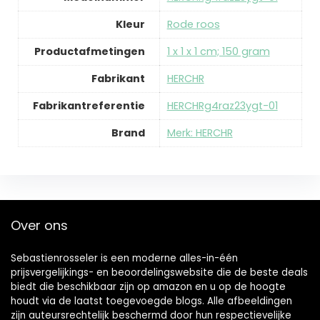
Kleur
‎Rode roos
Productafmetingen
‎1 x 1 x 1 cm; 150 gram
Fabrikant
‎HERCHR
Fabrikantreferentie
‎HERCHRg4raz23ygt-01
Brand
Merk: HERCHR
Over ons
Sebastienrosseler is een moderne alles-in-één
prijsvergelijkings- en beoordelingswebsite die de beste deals
biedt die beschikbaar zijn op amazon en u op de hoogte
houdt via de laatst toegevoegde blogs. Alle afbeeldingen
zijn auteursrechtelijk beschermd door hun respectievelijke