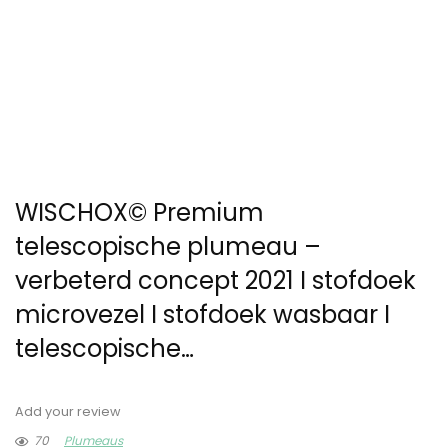
WISCHOX© Premium
telescopische plumeau –
verbeterd concept 2021 I stofdoek
microvezel I stofdoek wasbaar I
telescopische…
Add your review
70
Plumeaus