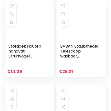
Stofdoek Houten
BABAN Staubmedel
handvat
Telescoop,
Struisvogel
wasbaar,
Reinigingsborstel
microvezel,
Hotel Home
stofwisser,
Woonkamer
stofbezem met
€
14.09
€
28.21
Slaapkamer
buigbare extra
lang, 40-180 cm
telescoopstang…