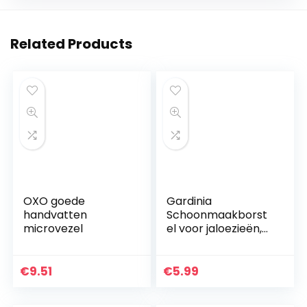
Related Products
OXO goede
Gardinia
handvatten
Schoonmaakborst
microvezel
el voor jaloezieën,
kunststof, geel-
oranje, 15 x 12 x 1.5
cm
€
9.51
€
5.99