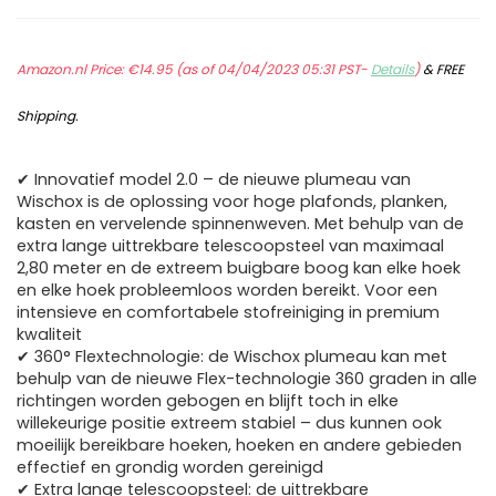
Amazon.nl Price:
€
14.95
(as of 04/04/2023 05:31 PST-
Details
)
&
FREE
Shipping
.
✔ Innovatief model 2.0 – de nieuwe plumeau van
Wischox is de oplossing voor hoge plafonds, planken,
kasten en vervelende spinnenweven. Met behulp van de
extra lange uittrekbare telescoopsteel van maximaal
2,80 meter en de extreem buigbare boog kan elke hoek
en elke hoek probleemloos worden bereikt. Voor een
intensieve en comfortabele stofreiniging in premium
kwaliteit
✔ 360° Flextechnologie: de Wischox plumeau kan met
behulp van de nieuwe Flex-technologie 360 graden in alle
richtingen worden gebogen en blijft toch in elke
willekeurige positie extreem stabiel – dus kunnen ook
moeilijk bereikbare hoeken, hoeken en andere gebieden
effectief en grondig worden gereinigd
✔ Extra lange telescoopsteel: de uittrekbare