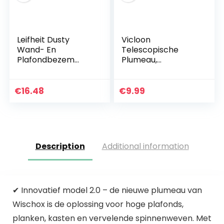
Leifheit Dusty
Vicloon
Wand- En
Telescopische
Plafondbezem
Plumeau,
Voor Een Effectieve
Microvezel
Reiniging, Speciaal
Stofwisser
Gevormde
Stofbezem met
€
16.48
€
9.99
Stofdoek,
Mini-
Compacte
Vensterreinigingsb
Handveger Met…
orstel,
Roestvrijstalen…
Description
Additional information
✔ Innovatief model 2.0 – de nieuwe plumeau van
Wischox is de oplossing voor hoge plafonds,
planken, kasten en vervelende spinnenweven. Met