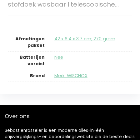
stofdoek wasbaar I telescopische…
Afmetingen
‎42 x 6.4 x 3.7 cm; 270 gram
pakket
Batterijen
‎Nee
vereist
Brand
Merk: WISCHOX
Over ons
Sebastienrosseler is een moderne alles-in-één
prijsvergelijkings- en beoordelingswebsite die de beste deals