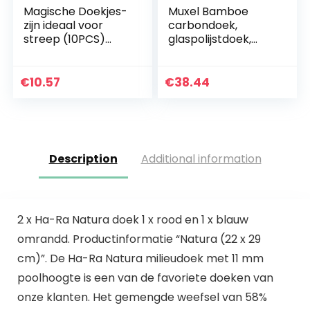
Magische Doekjes-
Muxel Bamboe
zijn ideaal voor
carbondoek,
streep (10PCS)
glaspolijstdoek,
10PCS
streepvrij,
raamdoek,
microvezeldoek,
€
10.57
€
38.44
set, 10-delig
Description
Additional information
2 x Ha-Ra Natura doek 1 x rood en 1 x blauw
omrandd. Productinformatie “Natura (22 x 29
cm)”. De Ha-Ra Natura milieudoek met 11 mm
poolhoogte is een van de favoriete doeken van
onze klanten. Het gemengde weefsel van 58%