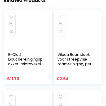
Related Products
E-Cloth
Vileda Raamdoek
Douchereinigingsp
voor streepvrije
akket, microvezel,
raamreiniging, per
ivoor, 2 stoffen set
stuk verpakt, geel, 1
pak
€
11.73
€
2.64