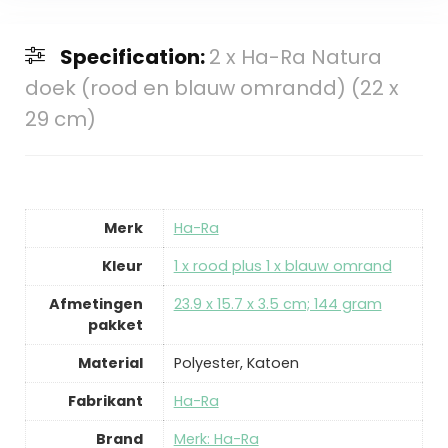
Specification:
2 x Ha-Ra Natura
doek (rood en blauw omrandd) (22 x
29 cm)
Merk
‎Ha-Ra
Kleur
‎1 x rood plus 1 x blauw omrand
Afmetingen
‎23.9 x 15.7 x 3.5 cm; 144 gram
pakket
Material
‎Polyester, Katoen
Fabrikant
‎Ha-Ra
Brand
Merk: Ha-Ra