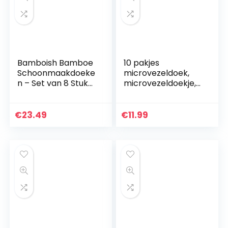
Bamboish Bamboe
10 pakjes
Schoonmaakdoeke
microvezeldoek,
n – Set van 8 Stuks
microvezeldoekje,
in 4 Kleuren Incl.
speciaal
Opbergtas –
microvezeldoekje,
Duurzame Bamboe
microvezeldoekje,
€
23.49
€
11.99
Reinigingsdoeken
microvezeldoekje
voor…
voor glas…