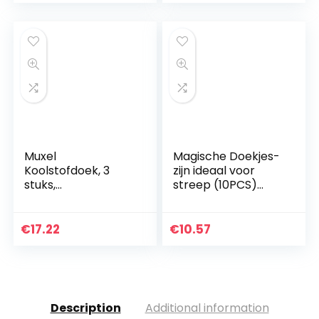
ramen en…
Muxel
Magische Doekjes-
Koolstofdoek, 3
zijn ideaal voor
stuks,
streep (10PCS)
glaspolijstdoek,
10PCS
streepvrij,
raamdoek,
€
17.22
€
10.57
microvezeldoek
Description
Additional information