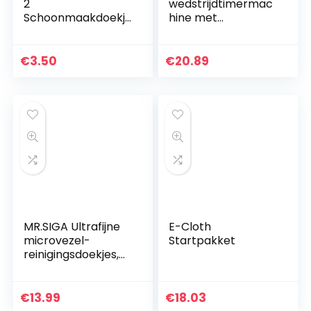
2
wedstrijdtimermac
Schoonmaakdoekj
hine met
es Microvezel 30 x
kubusspeelgoed,
30 cm – Dark Grey
grappig speelgoed
voor kopjes,
€
3.50
€
20.89
snelheidstimer
voor wedstrijden…
MR.SIGA Ultrafijne
E-Cloth
microvezel-
Startpakket
reinigingsdoekjes,
poetsdoeken,
raampoetsdoek,
microvezeldoeken,
€
13.99
€
18.03
theedoeken voor