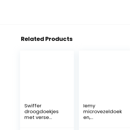
Related Products
Swiffer
Iemy
droogdoekjes
microvezeldoek
met verse
en,
citroengeur,
reinigingsdoekje
2968 g
s, visschubben,