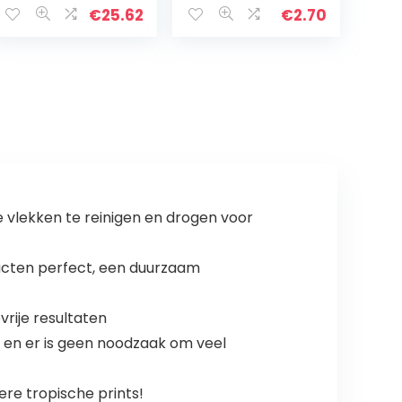
en nylon penseel
microfiber
€
25.62
€
2.70
zwart,
reiniging doek
afmetingen 40 x
Wasdoek
40 cm
Microfiber…
 vlekken te reinigen en drogen voor
ucten perfect, een duurzaam
vrije resultaten
n en er is geen noodzaak om veel
ere tropische prints!