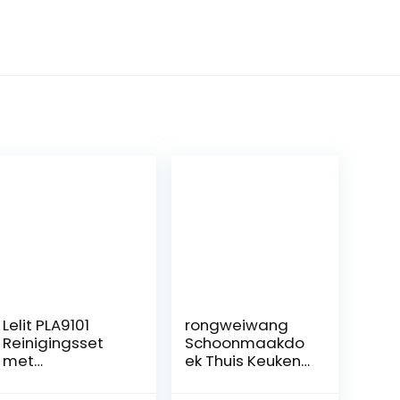
Lelit PLA9101
rongweiwang
Reinigingsset
Schoonmaakdo
met
ek Thuis Keuken
microvezeldoek,
Teller Spoelbak
borstel van hout
Schotel