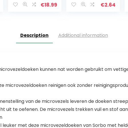
Rag Water
geel, 1 pak
€
18.99
€
2.64
Absorbeerbare
Lint Gratis…
Description
Additional information
 microvezeldoeken kunnen nat worden gebruikt om vettige
ze microvezeldoeken reinigen ook zonder reinigingsprod
samenstelling van de microvezels leveren de doeken streep
ht uit te oefenen. De microvezels trekken vuil en stof aa
en
 veel leuker met deze microvezeldoeken van Sorbo met held