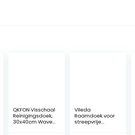
QKFON Visschaal
Vileda
Reinigingsdoek,
Raamdoek voor
30x40cm Wave
streepvrije
Patroon
raamreiniging,
Microvezel Doek
per stuk verpakt,