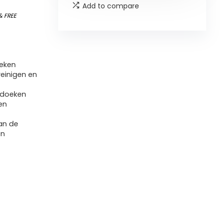
Add to compare
&
FREE
oeken
reinigen en
ldoeken
en
van de
en