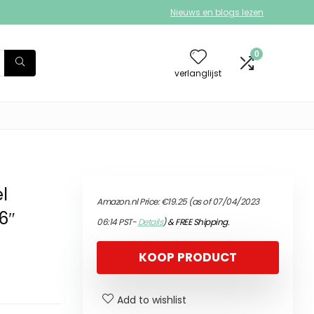
Nieuws en blogs lezen
0
verlanglijst
l
Amazon.nl Price:
€
19.25
(as of 07/04/2023
6″
06:14 PST-
Details
)
&
FREE Shipping
.
KOOP PRODUCT
Add to wishlist