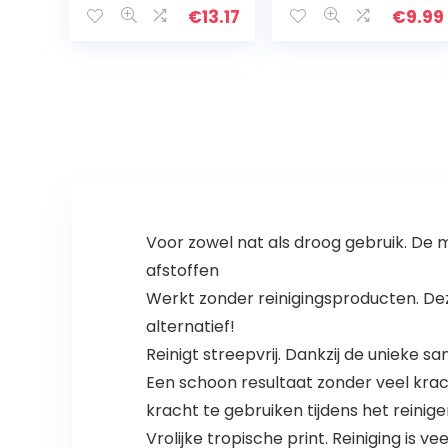
reinigingsdoekje
€
13.17
€
9.99
s,
multifunctionele
poetsdoeken,
herbruikbaar…
Voor zowel nat als droog gebruik. De
afstoffen
Werkt zonder reinigingsproducten. De
alternatief!
Reinigt streepvrij. Dankzij de unieke 
Een schoon resultaat zonder veel krac
kracht te gebruiken tijdens het reinig
Vrolijke tropische print. Reiniging is