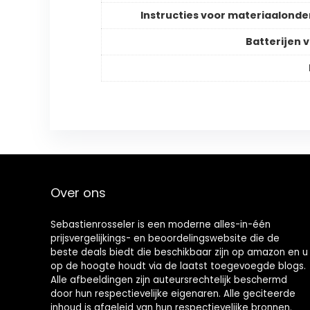
Instructies voor materiaalond
Batterijen v
Over ons
Sebastienrosseler is een moderne alles-in-één
prijsvergelijkings- en beoordelingswebsite die de
beste deals biedt die beschikbaar zijn op amazon en u
op de hoogte houdt via de laatst toegevoegde blogs.
Alle afbeeldingen zijn auteursrechtelijk beschermd
door hun respectievelijke eigenaren. Alle geciteerde
inhoud is afgeleid van hun respectievelijke bronnen.