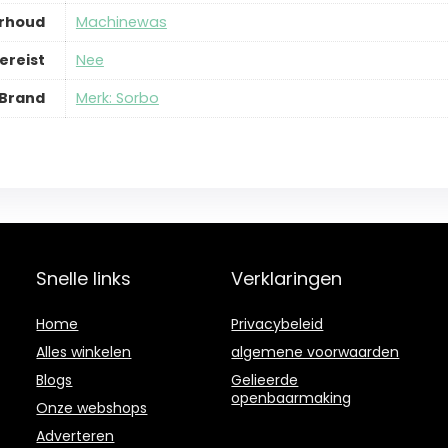
erhoud
‎Machinewas
ereist
‎Nee
Brand
Merk: Sorbo
Snelle links
Verklaringen
Home
Privacybeleid
Alles winkelen
algemene voorwaarden
Blogs
Gelieerde
openbaarmaking
Onze webshops
Adverteren