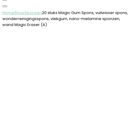
Home
Shop
Sponzen
20 stuks Magic Gum Spons, vuilwisser spons,
wonderreinigingsspons, vlekgum, nano-melamine sponzen,
wand Magic Eraser (A)