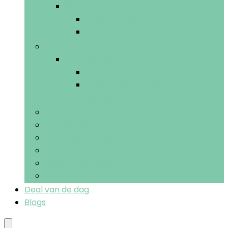
Stoomreinigers and vloerpolijsters
Stoomreinigers
Stoomdweilen
Accessoires
Accessoires
Vuilnisblikken
Veegonderdelen and -
accessoires
Bezems
Handschoenen
Natte and droge dweilen
Plumeaus
Schoonmaakdoeken
Sponzen
Deal van de dag
Blogs