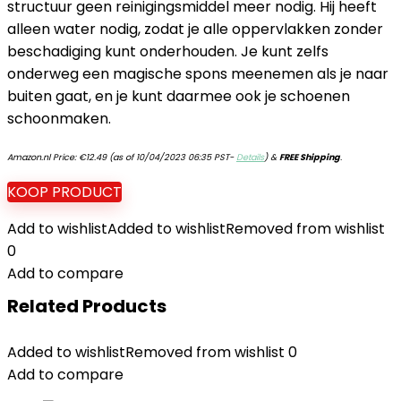
structuur geen reinigingsmiddel meer nodig. Hij heeft
alleen water nodig, zodat je alle oppervlakken zonder
beschadiging kunt onderhouden. Je kunt zelfs
onderweg een magische spons meenemen als je naar
buiten gaat, en je kunt daarmee ook je schoenen
schoonmaken.
Amazon.nl Price:
€
12.49
(as of 10/04/2023 06:35 PST-
Details
)
&
FREE Shipping
.
KOOP PRODUCT
Add to wishlist
Added to wishlist
Removed from wishlist
0
Add to compare
Related Products
Added to wishlist
Removed from wishlist
0
Add to compare