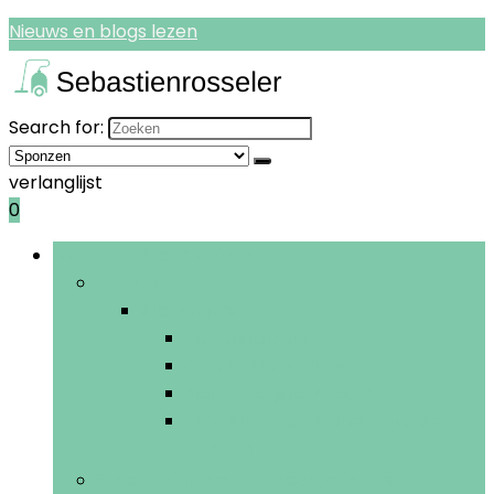
Nieuws en blogs lezen
Search for:
verlanglijst
0
Bladeren door rubrieken
Stofzuigers
Stofzuigers
Robotstofzuigers
Cilinderstofzuigers
Nat-droogstofzuigers
Steelstofzuigers and elektrische
bezems
Stoomreinigers and vloerpolijsters