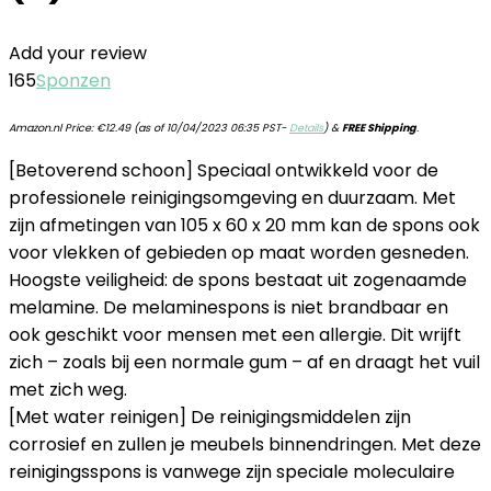
Add your review
165
Sponzen
Amazon.nl Price:
€
12.49
(as of 10/04/2023 06:35 PST-
Details
)
&
FREE Shipping
.
[Betoverend schoon] Speciaal ontwikkeld voor de
professionele reinigingsomgeving en duurzaam. Met
zijn afmetingen van 105 x 60 x 20 mm kan de spons ook
voor vlekken of gebieden op maat worden gesneden.
Hoogste veiligheid: de spons bestaat uit zogenaamde
melamine. De melaminespons is niet brandbaar en
ook geschikt voor mensen met een allergie. Dit wrijft
zich – zoals bij een normale gum – af en draagt het vuil
met zich weg.
[Met water reinigen] De reinigingsmiddelen zijn
corrosief en zullen je meubels binnendringen. Met deze
reinigingsspons is vanwege zijn speciale moleculaire