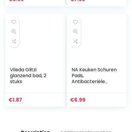
Magic Sponge
Eraser Voor Alle…
Vileda Glitzi
NA Keuken Schuren
glanzend bad, 2
Pads,
stuks
Antibacteriële
Dubbelzijdige
Schrobben
Sponzen voor
€
1.87
€
6.99
Schotel Pannen
Potten Kookgerei
Scrubber, 3…