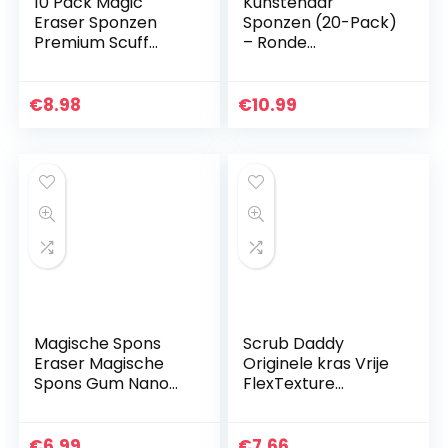
10 Pack Magic
Kunstenaar
Eraser Sponzen
Sponzen (20-Pack)
Premium Scuff
– Ronde
Erasers Spons,
synthetische
Extra Dikke
sponzen voor het
Melamine Sponzen
schilderen van
€
8.98
€
10.99
in Bulk voor het
gezicht schilderen
reinigen van…
ambachten
aardewerk…
Magische Spons
Scrub Daddy
Eraser Magische
Originele kras Vrije
Spons Gum Nano
FlexTexture
Spons Veeg Keuken
Scrubben Spons,
Decontaminatie
Geel
Gereedschap
€
6.99
€
7.66