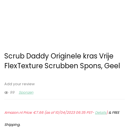
Scrub Daddy Originele kras Vrije
FlexTexture Scrubben Spons, Geel
Add your review
99
Sponzen
Amazon.nl Price:
€
7.66
(as of 10/04/2023 06:35 PST-
Details
)
&
FREE
Shipping
.