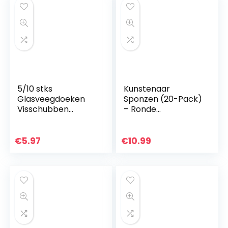
5/10 stks
Kunstenaar
Glasveegdoeken
Sponzen (20-Pack)
Visschubben
– Ronde
Designdoek
synthetische
Stofreinigingsdoek
sponzen voor het
Water, Microfiber
schilderen van
€
5.97
€
10.99
Polijstdoek, voor
gezicht schilderen
het reinigen van…
ambachten
aardewerk…