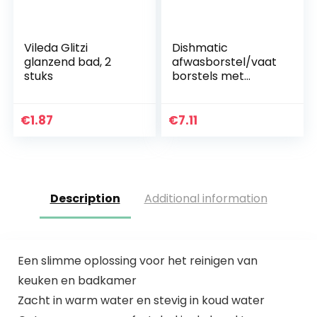
Vileda Glitzi
Dishmatic
glanzend bad, 2
afwasborstel/vaat
stuks
borstels met
duurzame spons, 3
stuks
€
1.87
€
7.11
Description
Additional information
Een slimme oplossing voor het reinigen van
keuken en badkamer
Zacht in warm water en stevig in koud water