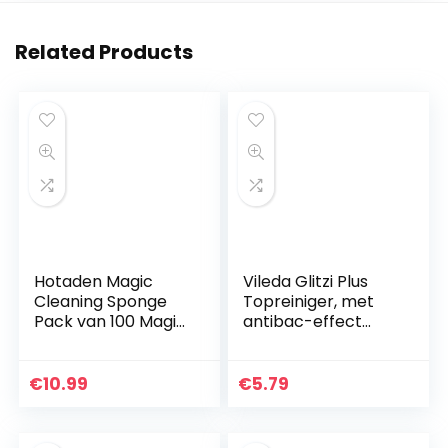
Related Products
Hotaden Magic
Vileda Glitzi Plus
Cleaning Sponge
Topreiniger, met
Pack van 100 Magic
antibac-effect
Eraser Sponzen
tegen bacteriën,
Melamine Foam
absorberend, 1×18
Cleaning Pad
stuks
€
10.99
€
5.79
Eraser Spons voor
Alle…