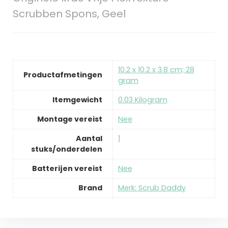
Scrubben Spons, Geel
‎10.2 x 10.2 x 3.8 cm; 28
Productafmetingen
gram
Itemgewicht
‎0.03 Kilogram
Montage vereist
‎Nee
Aantal
‎1
stuks/onderdelen
Batterijen vereist
‎Nee
Brand
Merk: Scrub Daddy