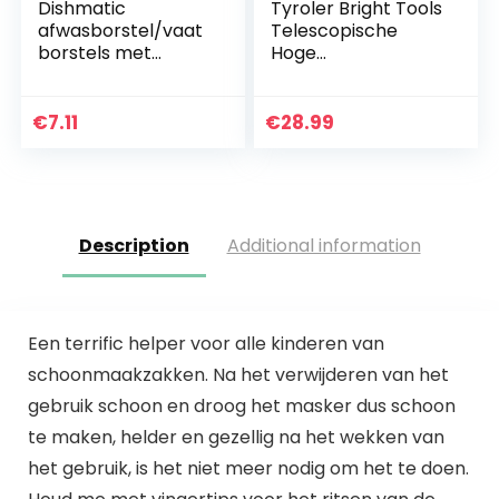
Dishmatic
Tyroler Bright Tools
afwasborstel/vaat
Telescopische
borstels met
Hoge
duurzame spons, 3
Vensterreiniger 1.6
stuks
M Lang, 100%
Natuurlijke
€
7.11
€
28.99
Rubberen Venster…
Description
Additional information
Een terrific helper voor alle kinderen van
schoonmaakzakken. Na het verwijderen van het
gebruik schoon en droog het masker dus schoon
te maken, helder en gezellig na het wekken van
het gebruik, is het niet meer nodig om het te doen.