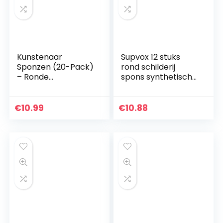
Kunstenaar
Supvox 12 stuks
Sponzen (20-Pack)
rond schilderij
– Ronde
spons synthetische
synthetische
kunstenaar
sponzen voor het
sponzen aquarel
schilderen van
sponzen voor het
€
10.99
€
10.88
gezicht schilderen
schilderen
ambachten
handwerk…
aardewerk…