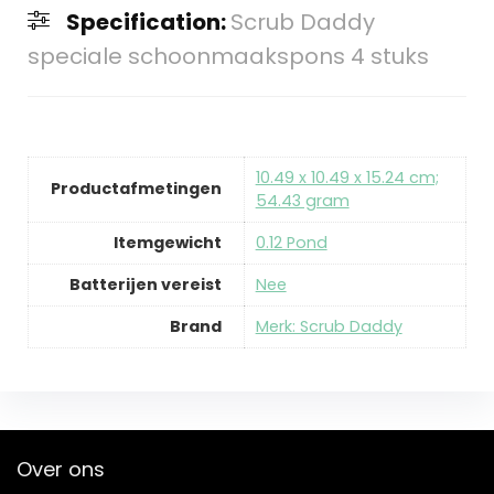
Specification:
Scrub Daddy
speciale schoonmaakspons 4 stuks
‎10.49 x 10.49 x 15.24 cm;
Productafmetingen
54.43 gram
Itemgewicht
‎0.12 Pond
Batterijen vereist
‎Nee
Brand
Merk: Scrub Daddy
Over ons