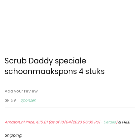
Scrub Daddy speciale
schoonmaakspons 4 stuks
Add your review
59
Sponzen
Amazon.nl Price:
€
15.81
(as of 10/04/2023 06:35 PST-
Details
)
&
FREE
Shipping
.