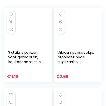
3 stuks sponzen
Vileda sponsdoekje,
voor gerechten,
bijzonder hoge
keukensponsjes en
zuigkracht,
scrubbers voor
voordeelverpakkin
keukengerei
g met 8 stuks
Huisreinigingsbeno
(diverse kleuren)
€
11.19
€
2.69
digdheden