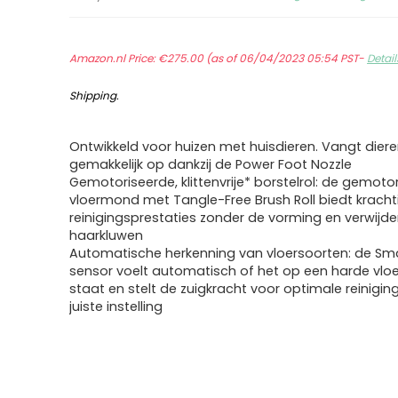
Amazon.nl Price:
€
275.00
(as of 06/04/2023 05:54 PST-
Detail
Shipping
.
Ontwikkeld voor huizen met huisdieren. Vangt dier
gemakkelijk op dankzij de Power Foot Nozzle
Gemotoriseerde, klittenvrije* borstelrol: de gemoto
vloermond met Tangle-Free Brush Roll biedt kracht
reinigingsprestaties zonder de vorming en verwijde
haarkluwen
Automatische herkenning van vloersoorten: de Sm
sensor voelt automatisch of het op een harde vloer
staat en stelt de zuigkracht voor optimale reinigin
juiste instelling