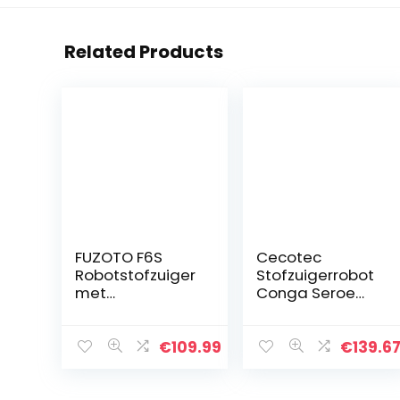
Related Products
FUZOTO F6S
Cecotec
Robotstofzuiger
Stofzuigerrobot
met
Conga Seroe
dweilfunctie,
1590-1790-1890.
2000Pa Sterke
Vloerwisser
Zuigkracht
tegelijkertijd,
€
109.99
€
139.6
Stofzuigerrobot
2100 Pa, app
met Zelfladend,
met kaart,