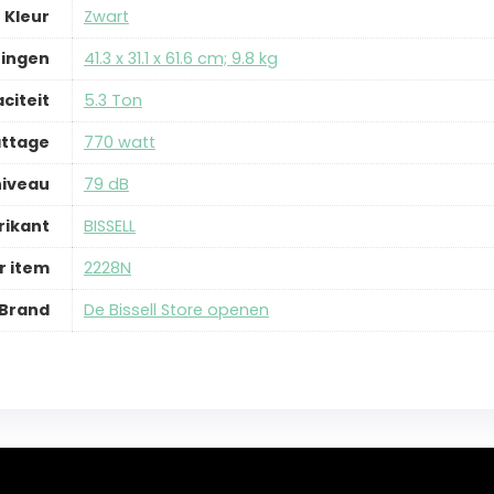
Kleur
‎Zwart
ingen
‎41.3 x 31.1 x 61.6 cm; 9.8 kg
citeit
‎5.3 Ton
ttage
‎770 watt
niveau
‎79 dB
rikant
‎BISSELL
 item
‎2228N
Brand
De Bissell Store openen