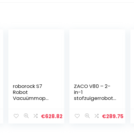
roborock S7
ZACO V80 – 2-
Robot
in-1
Vacuümmop
stofzuigerrobot
2500Pa Sterk
en dweilrobot
zuigvermogen
met LCD-
3000 trillingen
display –
7
€
628.82
€
289.75
per minuut,
Stofzuiger met
intensieve
intelligente