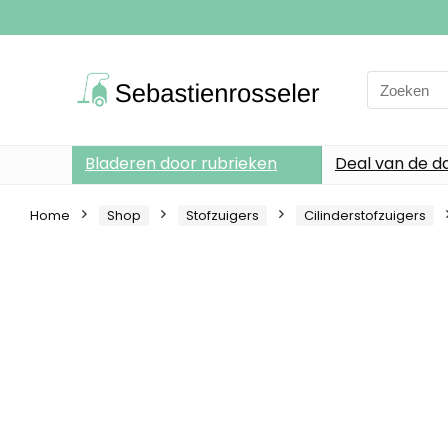
Search
for:
Bladeren door rubrieken
Deal van de d
Home
Shop
Stofzuigers
Cilinderstofzuigers