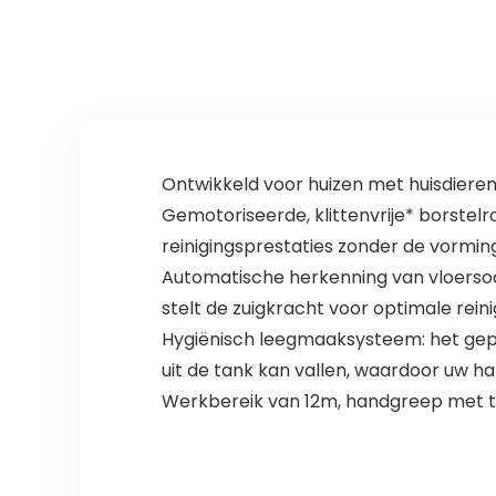
Alexa & Google…
huisdierborstel…
Ontwikkeld voor huizen met huisdieren
Gemotoriseerde, klittenvrije* borstel
reinigingsprestaties zonder de vormin
Automatische herkenning van vloersoor
stelt de zuigkracht voor optimale reinigi
Hygiënisch leegmaaksysteem: het gepa
uit de tank kan vallen, waardoor uw h
Werkbereik van 12m, handgreep met t