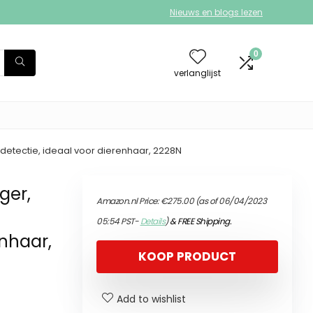
Nieuws en blogs lezen
0
verlanglijst
rdetectie, ideaal voor dierenhaar, 2228N
ger,
Amazon.nl Price:
€
275.00
(as of 06/04/2023
05:54 PST-
Details
)
&
FREE Shipping
.
enhaar,
KOOP PRODUCT
Add to wishlist