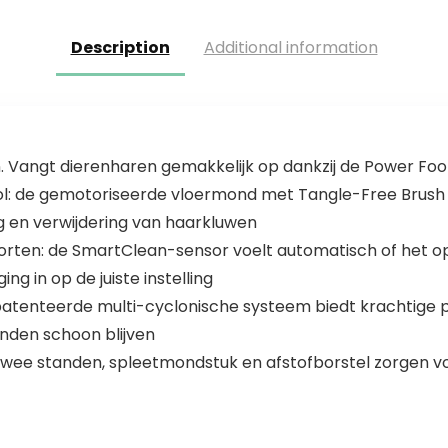
geluidsveegstof
navigatie,
zuiger, auto…
optimalisatie…
Description
Additional information
. Vangt dierenharen gemakkelijk op dankzij de Power Foo
rol: de gemotoriseerde vloermond met Tangle-Free Brush 
g en verwijdering van haarkluwen
ten: de SmartClean-sensor voelt automatisch of het op e
ng in op de juiste instelling
tenteerde multi-cyclonische systeem biedt krachtige pre
anden schoon blijven
wee standen, spleetmondstuk en afstofborstel zorgen v