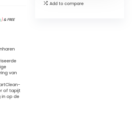
Add to compare
s
)
&
FREE
enharen
riseerde
ige
ring van
artClean-
 of tapijt
g in op de