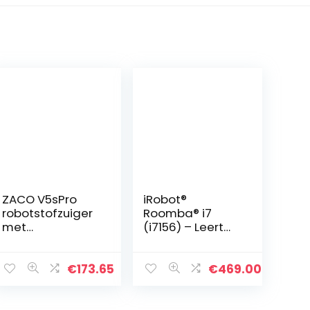
ZACO V5sPro
iRobot®
robotstofzuiger
Roomba® i7
met
(i7156) – Leert
dweilfunctie
uw woning
zonder WLAN
kennen. Past
perfect in uw
€
173.65
€
469.00
leven.