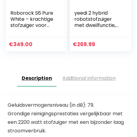
Roborock S6 Pure
yeedi 2 hybrid
White – krachtige
robotstofzuiger
stofzuiger voor
met dweilfunctie,
tapijten en
Visual-SLAM-
oppervlakken,
navigatie, 2500 Pa
watertank 180 ml,
zuigvermogen,
€
349.00
€
269.99
oppervlak 300 m²…
ruimtekaart, 200
minuten…
Description
Additional information
Geluidsvermogensniveau (in dB): 79.
Grondige reinigingsprestaties vergelijkbaar met
een 2200 watt stofzuiger met een bijzonder laag
stroomverbruik.