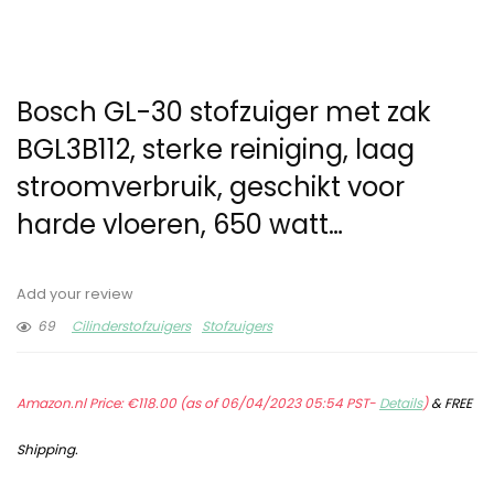
Bosch GL-30 stofzuiger met zak
BGL3B112, sterke reiniging, laag
stroomverbruik, geschikt voor
harde vloeren, 650 watt…
Add your review
69
Cilinderstofzuigers
Stofzuigers
Amazon.nl Price:
€
118.00
(as of 06/04/2023 05:54 PST-
Details
)
&
FREE
Shipping
.