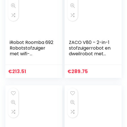
iRobot Roomba 692
ZACO V80 – 2-in-1
Robotstofzuiger
stofzuigerrobot en
met wifi-
dweilrobot met
verbinding– 3-
LCD-display –
staps
Stofzuiger met
reinigingssysteem
intelligente
€
213.51
€
289.75
–
navigatie,
Gepersonaliseerde
optimalisatie…
suggesties…