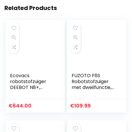
Related Products
Ecovacs
FUZOTO F6S
robotstofzuiger
Robotstofzuiger
DEEBOT N8+,
met dweilfunctie,
robotstofzuiger
2000Pa Sterke
met automatische
Zuigkracht
lediging, LDS-
Stofzuigerrobot
€
644.00
€
109.99
lasernavigatie,
met Zelfladend,
multilevel
Alexa & Google…
mapping…