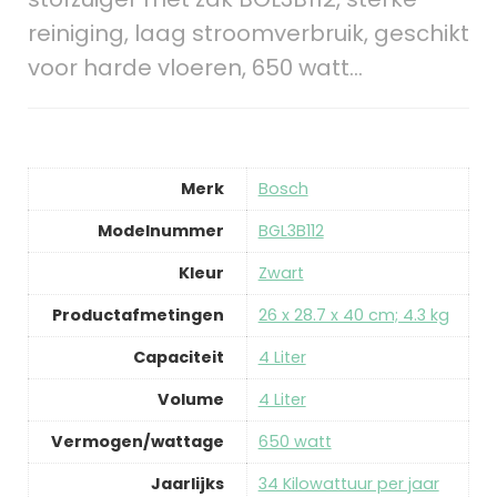
reiniging, laag stroomverbruik, geschikt
voor harde vloeren, 650 watt…
Merk
‎Bosch
Modelnummer
‎BGL3B112
Kleur
‎Zwart
Productafmetingen
‎26 x 28.7 x 40 cm; 4.3 kg
Capaciteit
‎4 Liter
Volume
‎4 Liter
Vermogen/wattage
‎650 watt
Jaarlijks
‎34 Kilowattuur per jaar