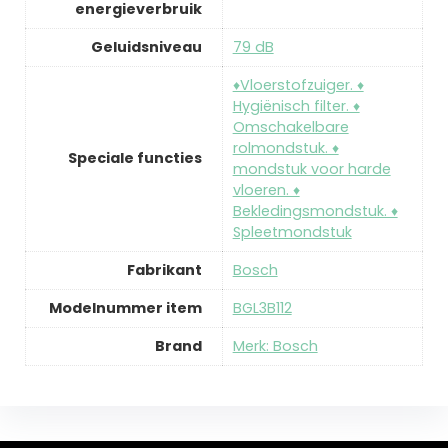
energieverbruik
Geluidsniveau
‎79 dB
‎♦Vloerstofzuiger. ♦
Hygiënisch filter. ♦
Omschakelbare
rolmondstuk. ♦
Speciale functies
mondstuk voor harde
vloeren. ♦
Bekledingsmondstuk. ♦
Spleetmondstuk
Fabrikant
‎Bosch
Modelnummer item
‎BGL3B112
Brand
Merk: Bosch