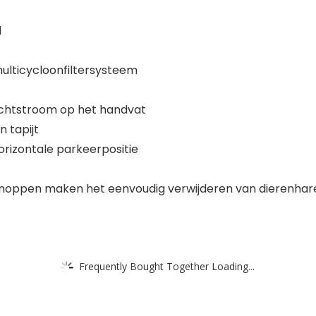
l
ulticycloonfiltersysteem
luchtstroom op het handvat
n tapijt
rizontale parkeerpositie
noppen maken het eenvoudig verwijderen van dierenhare
Frequently Bought Together Loading...