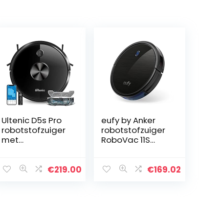
Ultenic D5s Pro
eufy by Anker
robotstofzuiger
robotstofzuiger
met
RoboVac 11S
dweilfunctie,
(Slim) met
2500Pa
BoostIQ,
zuigkracht, WLAN
superslanke,
€
219.00
€
169.02
robotstofzuiger
sterke
met
zuigkracht van
laadstation, 3-
1300 Pa,
in-1, Alexa…
geluidsarme…