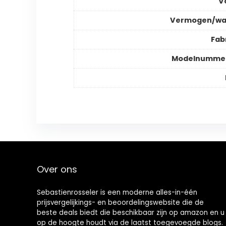
V
Vermogen/wa
Fab
Modelnummer
Over ons
Sebastienrosseler is een moderne alles-in-één
prijsvergelijkings- en beoordelingswebsite die de
beste deals biedt die beschikbaar zijn op amazon en u
op de hoogte houdt via de laatst toegevoegde blogs.