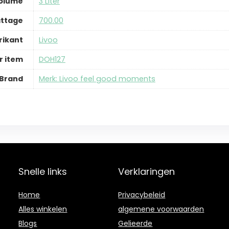
olume
‎3 Liter
ttage
‎700.00
rikant
‎Livoo
 item
‎DOH127
Brand
Merk: Livoo feel good moments
Snelle links
Verklaringen
Home
Privacybeleid
Alles winkelen
algemene voorwaarden
Blogs
Gelieerde