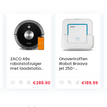
ZACO A9s
Onovertroffen
robotstofzuiger
iRobot Braava
met laadstation
jet 250-
met
dweilrobot met
dweilfunctie,
Precisiespray –
app en Alexa-
3 in 1: Droog,
€
288.90
€
189.99
bediening, 2 uur
vochtig en nat
looptijd, voor
reinigen –
dierenharen, 3…
Geschikt…