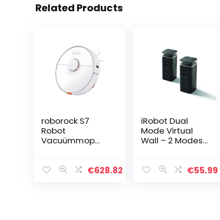
Related Products
roborock S7
iRobot Dual
Robot
Mode Virtual
Vacuümmop
Wall – 2 Modes
2500Pa Sterk
Voor Roomba
zuigvermogen
Begrenzing –
3000 trillingen
Zwart – 2 Stuks
€
628.82
€
55.99
per minuut,
intensieve
geluidsveegstof
zuiger, auto…