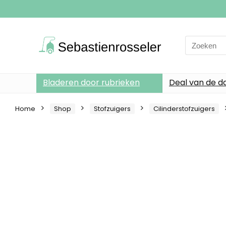
Search
for:
Bladeren door rubrieken
Deal van de d
Home
Shop
Stofzuigers
Cilinderstofzuigers