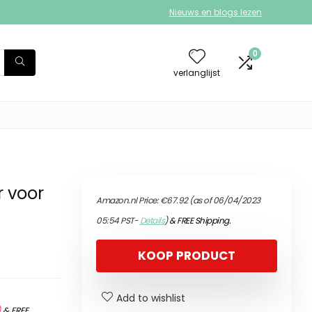
Nieuws en blogs lezen
0
verlanglijst
r voor
Amazon.nl Price:
€
67.92
(as of 06/04/2023
05:54 PST-
Details
)
&
FREE Shipping
.
KOOP PRODUCT
Add to wishlist
)
&
FREE