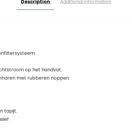
Description
Additional information
nfiltersysteem.
uchtstroom op het handvat.
renharen met rubberen noppen.
 tapijt.
sief