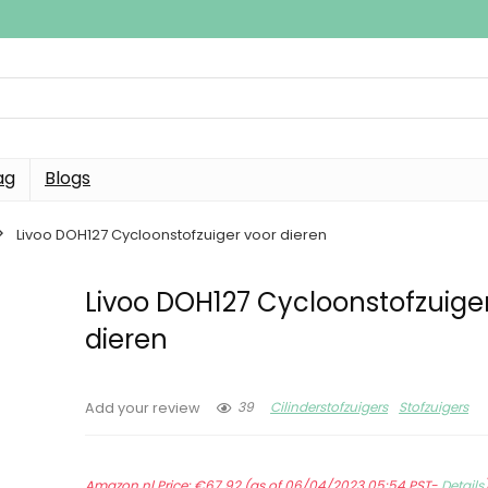
ag
Blogs
Livoo DOH127 Cycloonstofzuiger voor dieren
Livoo DOH127 Cycloonstofzuige
dieren
39
Cilinderstofzuigers
Stofzuigers
Add your review
Amazon.nl Price:
€
67.92
(as of 06/04/2023 05:54 PST-
Details