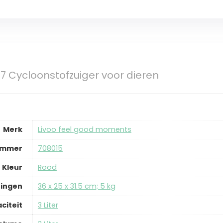
7 Cycloonstofzuiger voor dieren
Merk
‎Livoo feel good moments
ummer
‎708015
Kleur
‎Rood
ingen
‎36 x 25 x 31.5 cm; 5 kg
citeit
‎3 Liter