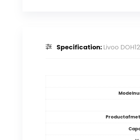
Specification:
Livoo DOH12
Modeln
Productafmet
Capa