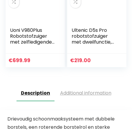
Uoni V980Plus
Ultenic D5s Pro
Robotstofzuiger
robotstofzuiger
met zelfledigende
met dweilfunctie,
vuilnisbak, Lidar
2500Pa zuigkracht,
Navigatie
WLAN
Robotstofzuigers
robotstofzuiger
€
699.99
€
219.00
Multi-Floor
met laadstation, 3-
Mapping 2700Pa…
in-1, Alexa…
Description
Additional information
Drievoudig schoonmaaksysteem met dubbele
borstels, een roterende borstelrol en sterke