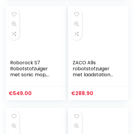
minuten…
Geschikt…
Roborock S7
ZACO A9s
Robotstofzuiger
robotstofzuiger
met sonic mop,
met laadstation
sterke zuigkracht
met dweilfunctie,
2500 Pa,
app en Alexa-
automatische lap,
bediening, 2 uur
€
549.00
€
288.90
meertraps karatie…
looptijd, voor
dierenharen, 3…