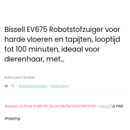
Bissell EV675 Robotstofzuiger voor
harde vloeren en tapijten, looptijd
tot 100 minuten, ideaal voor
dierenhaar, met…
Add your review
70
Robotstofzuigers
Stofzuigers
Amazon.nl Price:
€
169.99
(as of 08/04/2023 06:11 PST-
Details
)
&
FREE
Shipping
.