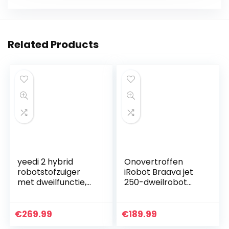
Related Products
yeedi 2 hybrid
Onovertroffen
robotstofzuiger
iRobot Braava jet
met dweilfunctie,
250-dweilrobot
Visual-SLAM-
met Precisiespray
navigatie, 2500 Pa
– 3 in 1: Droog,
zuigvermogen,
vochtig en nat
€
269.99
€
189.99
ruimtekaart, 200
reinigen –