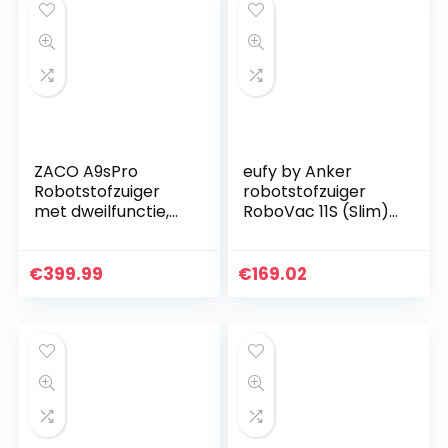
ZACO A9sPro
eufy by Anker
Robotstofzuiger
robotstofzuiger
met dweilfunctie,
RoboVac 11S (Slim)
app & Alexa
met BoostIQ,
bediening, in kaart
superslanke, sterke
brengen, tot 2 uur
zuigkracht van 1300
€
399.99
€
169.02
stofzuigen of
Pa, geluidsarme…
dweilen…