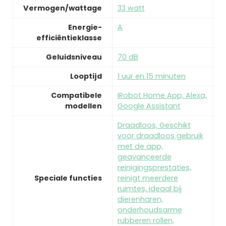
Vermogen/wattage
‎33 watt
Energie-
‎A
efficiëntieklasse
Geluidsniveau
‎70 dB
Looptijd
‎1 uur en 15 minuten
Compatibele
‎IRobot Home App, Alexa,
modellen
Google Assistant
‎Draadloos, Geschikt
voor draadloos gebruik
met de app,
geavanceerde
reinigingsprestaties,
Speciale functies
reinigt meerdere
ruimtes, ideaal bij
dierenharen,
onderhoudsarme
rubberen rollen,