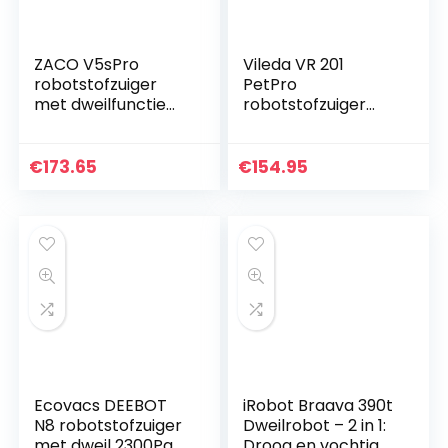
ZACO V5sPro
Vileda VR 201
robotstofzuiger
PetPro
met dweilfunctie
robotstofzuiger
zonder WLAN
(geoptimaliseerd
voor dierenharen,
90 minuten
€
173.65
€
154.95
looptijd), kunststof,
donkergrijs, 32…
Ecovacs DEEBOT
iRobot Braava 390t
N8 robotstofzuiger
Dweilrobot – 2 in 1:
met dweil 2300Pa
Droog en vochtig