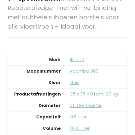
Robotstofzuiger met wifi-verbinding
met dubbele rubberen borstels voor
alle vloertypen – Ideaal voor…
Merk
‎IRobot
Modelnummer
‎Roomba 960
Kleur
‎Grijs
Productafmetingen
‎35 x 35 x 9.1 cm; 3.9 kg
Diameter
‎35 Centimeter
Capaciteit
‎0.6 Liter
Volume
‎0.75 Liter