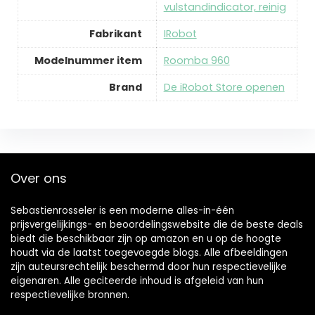
vulstandindicator, reinig
Fabrikant
‎IRobot
Modelnummer item
‎Roomba 960
Brand
De iRobot Store openen
Over ons
Sebastienrosseler is een moderne alles-in-één
prijsvergelijkings- en beoordelingswebsite die de beste deals
biedt die beschikbaar zijn op amazon en u op de hoogte
houdt via de laatst toegevoegde blogs. Alle afbeeldingen
zijn auteursrechtelijk beschermd door hun respectievelijke
eigenaren. Alle geciteerde inhoud is afgeleid van hun
respectievelijke bronnen.