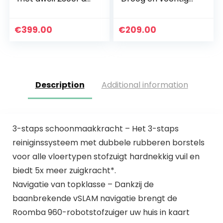
(dToF-
reinigen – Geschikt
laserdetectie,
voor meerdere
tapijtdetectie,
kamers en grote
€
399.00
€
209.00
nauwkeurige
ruimten…
reiniging op maat…
Description
Additional information
3-staps schoonmaakkracht – Het 3-staps
reiniginssysteem met dubbele rubberen borstels
voor alle vloertypen stofzuigt hardnekkig vuil en
biedt 5x meer zuigkracht*.
Navigatie van topklasse – Dankzij de
baanbrekende vSLAM navigatie brengt de
Roomba 960-robotstofzuiger uw huis in kaart