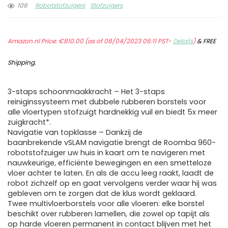
106
Robotstofzuigers
Stofzuigers
Amazon.nl Price:
€
810.00
(as of 08/04/2023 06:11 PST-
Details
)
&
FREE
Shipping
.
3-staps schoonmaakkracht – Het 3-staps
reiniginssysteem met dubbele rubberen borstels voor
alle vloertypen stofzuigt hardnekkig vuil en biedt 5x meer
zuigkracht*.
Navigatie van topklasse – Dankzij de
baanbrekende vSLAM navigatie brengt de Roomba 960-
robotstofzuiger uw huis in kaart om te navigeren met
nauwkeurige, efficiënte bewegingen en een smetteloze
vloer achter te laten. En als de accu leeg raakt, laadt de
robot zichzelf op en gaat vervolgens verder waar hij was
gebleven om te zorgen dat de klus wordt geklaard.
Twee multivloerborstels voor alle vloeren: elke borstel
beschikt over rubberen lamellen, die zowel op tapijt als
op harde vloeren permanent in contact blijven met het