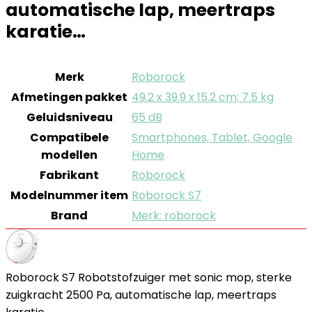
automatische lap, meertraps
karatie…
Merk
‎Roborock
Afmetingen pakket
‎49.2 x 39.9 x 15.2 cm; 7.5 kg
Geluidsniveau
‎65 dB
Compatibele
‎Smartphones, Tablet, Google
modellen
Home
Fabrikant
‎Roborock
Modelnummer item
‎Roborock S7
Brand
Merk: roborock
Roborock S7 Robotstofzuiger met sonic mop, sterke
zuigkracht 2500 Pa, automatische lap, meertraps