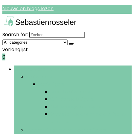
Nieuws en blogs lezen
Search for:
verlanglijst
0
Bladeren door rubrieken
Stofzuigers
Stofzuigers
Robotstofzuigers
Cilinderstofzuigers
Nat-droogstofzuigers
Steelstofzuigers and elektrische
bezems
Stoomreinigers and vloerpolijsters