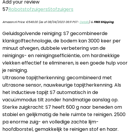
Add your review
57
Robotstofzuigers
Stofzuigers
Amazon.nl Price:
€
549.00
(as of 08/04/2023 06:11 PST-
Details
)
&
FREE Shipping
.
Geluidsgolvende reiniging: S7 gecombineerde
klankgolftechnologie, de bodem kan 3000 keer per
minuut afvegen, dubbele verbetering van de
reinigings- en reinigingsefficiëntie, om hardnekkige
vlekken effectief te elimineren, is een goede hulp voor
je reiniging.
Ultrasone tapijtherkenning: gecombineerd met
ultrasone sensor, nauwkeurige tapijtherkenning. Als
het inductieve tapijt S7 automatisch in de
vacuümmodus tilt zonder handmatige aanslag op.
Sterke zuigkracht: S7 heeft 600 g naar beneden om
stabiel en gelijkmatig de hele ruimte te reinigen. 2500
pa enorme zuig- en volledige zachte lijm-
hoofdborstel, gemakkelijk te reinigen stof en haar.