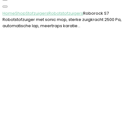
Home
Shop
Stofzuigers
Robotstofzuigers
Roborock S7
Robotstofzuiger met sonic mop, sterke zuigkracht 2500 Pa,
automatische lap, meertraps karatie…