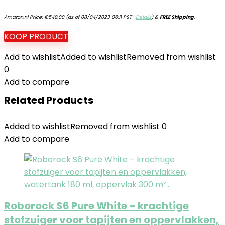
Amazon.nl Price:
€
549.00
(as of 08/04/2023 06:11 PST-
Details
)
&
FREE Shipping
.
KOOP PRODUCT
Add to wishlist
Added to wishlist
Removed from wishlist
0
Add to compare
Related Products
Added to wishlist
Removed from wishlist
0
Add to compare
Roborock S6 Pure White – krachtige
stofzuiger voor tapijten en oppervlakken,