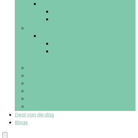
Stoomreinigers and vloerpolijsters
Stoomreinigers
Stoomdweilen
Accessoires
Accessoires
Vuilnisblikken
Veegonderdelen and -
accessoires
Bezems
Handschoenen
Natte and droge dweilen
Plumeaus
Schoonmaakdoeken
Sponzen
Deal van de dag
Blogs