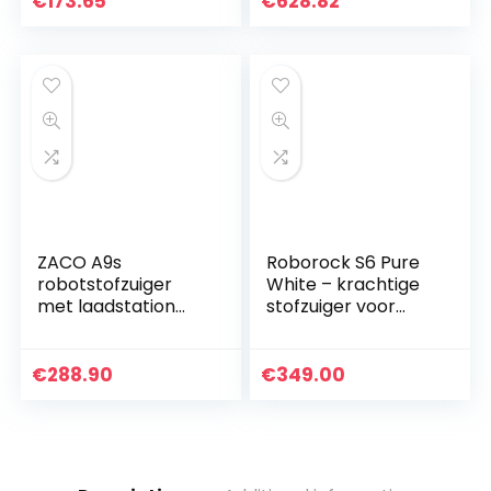
€
173.65
€
628.82
geluidsveegstofzuig
er, auto…
ZACO A9s
Roborock S6 Pure
robotstofzuiger
White – krachtige
met laadstation
stofzuiger voor
met dweilfunctie,
tapijten en
app en Alexa-
oppervlakken,
bediening, 2 uur
watertank 180 ml,
€
288.90
€
349.00
looptijd, voor
oppervlak 300 m²…
dierenharen, 3…