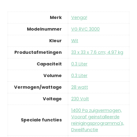
Merk
‎Venga!
Modelnummer
‎VG RVC 3000
Kleur
‎Wit
Productafmetingen
‎33 x 33 x 7.6 cm; 4.97 kg
Capaciteit
‎0.3 Liter
Volume
‎0.3 Liter
Vermogen/wattage
‎28 watt
Voltage
‎230 Volt
‎1400 Pa zuigvermogen,
Vooraf geïnstalleerde
Speciale functies
reinigingsprogramma's,
Dweilfunctie