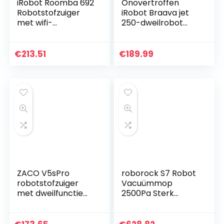
iRobot Roomba 692
Onovertroffen
Robotstofzuiger
iRobot Braava jet
met wifi-
250-dweilrobot
verbinding– 3-
met Precisiespray
staps
– 3 in 1: Droog,
reinigingssysteem
vochtig en nat
€
213.51
€
189.99
–
reinigen –
Gepersonaliseerde
Geschikt…
suggesties…
ZACO V5sPro
roborock S7 Robot
robotstofzuiger
Vacuümmop
met dweilfunctie
2500Pa Sterk
zonder WLAN
zuigvermogen 3000
trillingen per
minuut, intensieve