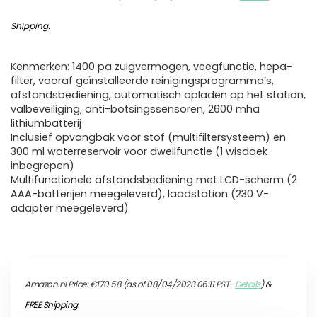
Shipping
.
Kenmerken: 1400 pa zuigvermogen, veegfunctie, hepa-
filter, vooraf geïnstalleerde reinigingsprogramma’s,
afstandsbediening, automatisch opladen op het station,
valbeveiliging, anti-botsingssensoren, 2600 mha
lithiumbatterij
Inclusief opvangbak voor stof (multifiltersysteem) en
300 ml waterreservoir voor dweilfunctie (1 wisdoek
inbegrepen)
Multifunctionele afstandsbediening met LCD-scherm (2
AAA-batterijen meegeleverd), laadstation (230 V-
adapter meegeleverd)
Amazon.nl Price:
€
170.58
(as of 08/04/2023 06:11 PST-
Details
)
&
FREE Shipping
.