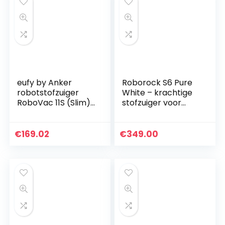
eufy by Anker
Roborock S6 Pure
robotstofzuiger
White – krachtige
RoboVac 11S (Slim)
stofzuiger voor
met BoostIQ,
tapijten en
superslanke, sterke
oppervlakken,
zuigkracht van 1300
watertank 180 ml,
€
169.02
€
349.00
Pa, geluidsarme…
oppervlak 300 m²…