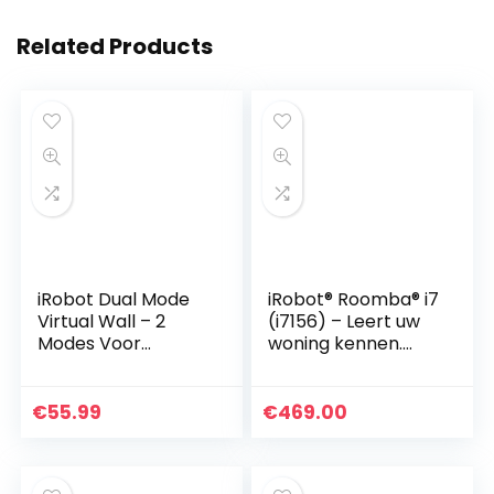
Related Products
iRobot Dual Mode
iRobot® Roomba® i7
Virtual Wall – 2
(i7156) – Leert uw
Modes Voor
woning kennen.
Roomba
Past perfect in uw
Begrenzing – Zwart
leven.
– 2 Stuks
€
55.99
€
469.00