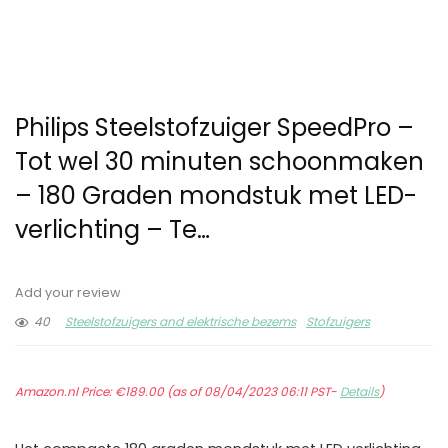
Philips Steelstofzuiger SpeedPro –
Tot wel 30 minuten schoonmaken
– 180 Graden mondstuk met LED-
verlichting – Te…
Add your review
40
Steelstofzuigers and elektrische bezems
Stofzuigers
Amazon.nl Price:
€
189.00
(as of 08/04/2023 06:11 PST-
Details
)