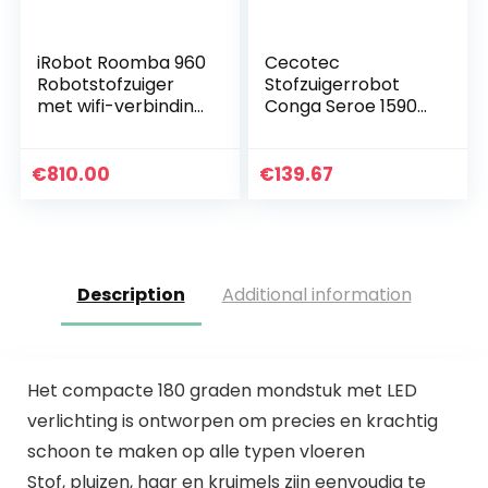
iRobot Roomba 960
Cecotec
Robotstofzuiger
Stofzuigerrobot
met wifi-verbinding
Conga Seroe 1590-
met dubbele
1790-1890.
rubberen borstels
Vloerwisser
voor alle
tegelijkertijd, 2100
€
810.00
€
139.67
vloertypen – Ideaal
Pa, app met kaart,
voor…
huisdierborstel…
Description
Additional information
Het compacte 180 graden mondstuk met LED
verlichting is ontworpen om precies en krachtig
schoon te maken op alle typen vloeren
Stof, pluizen, haar en kruimels zijn eenvoudig te