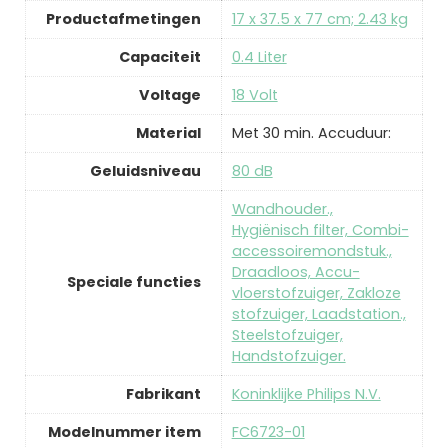
Productafmetingen
‎17 x 37.5 x 77 cm; 2.43 kg
Capaciteit
‎0.4 Liter
Voltage
‎18 Volt
Material
‎Met 30 min. Accuduur:
Geluidsniveau
‎80 dB
‎Wandhouder.,
Hygiënisch filter, Combi-
accessoiremondstuk.,
Draadloos, Accu-
Speciale functies
vloerstofzuiger, Zakloze
stofzuiger, Laadstation.,
Steelstofzuiger,
Handstofzuiger.
Fabrikant
‎Koninklijke Philips N.V.
Modelnummer item
‎FC6723-01