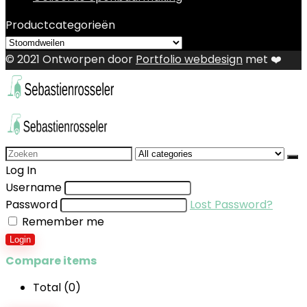
Productcategorieën
© 2021 Ontworpen door
Portfolio webdesign
met ❤️
Search
for:
Log In
Username
Password
Lost Password?
Remember me
Login
Compare items
Total (
0
)