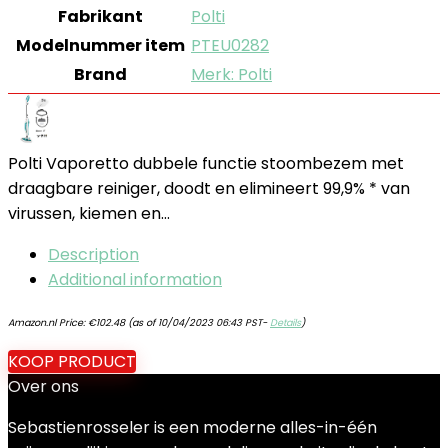
Fabrikant
‎Polti
Modelnummer item
‎PTEU0282
Brand
Merk: Polti
Polti Vaporetto dubbele functie stoombezem met
draagbare reiniger, doodt en elimineert 99,9% * van
virussen, kiemen en…
Description
Additional information
Amazon.nl Price:
€
102.48
(as of 10/04/2023 06:43 PST-
Details
)
KOOP PRODUCT
Over ons
Sebastienrosseler is een moderne alles-in-één