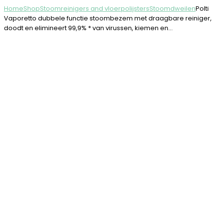
Home
Shop
Stoomreinigers and vloerpolijsters
Stoomdweilen
Polti
Vaporetto dubbele functie stoombezem met draagbare reiniger,
doodt en elimineert 99,9% * van virussen, kiemen en…