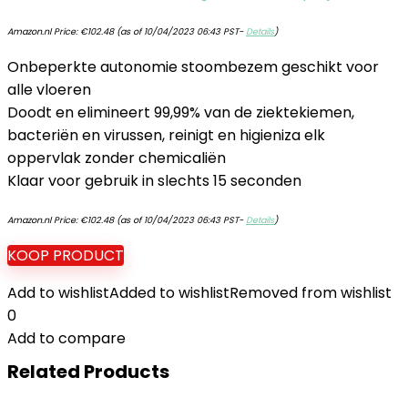
Amazon.nl Price:
€
102.48
(as of 10/04/2023 06:43 PST-
Details
)
Onbeperkte autonomie stoombezem geschikt voor
alle vloeren
Doodt en elimineert 99,99% van de ziektekiemen,
bacteriën en virussen, reinigt en higieniza elk
oppervlak zonder chemicaliën
Klaar voor gebruik in slechts 15 seconden
Amazon.nl Price:
€
102.48
(as of 10/04/2023 06:43 PST-
Details
)
KOOP PRODUCT
Add to wishlist
Added to wishlist
Removed from wishlist
0
Add to compare
Related Products