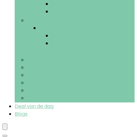
Stoomreinigers
Stoomdweilen
Accessoires
Accessoires
Vuilnisblikken
Veegonderdelen and -
accessoires
Bezems
Handschoenen
Natte and droge dweilen
Plumeaus
Schoonmaakdoeken
Sponzen
Deal van de dag
Blogs