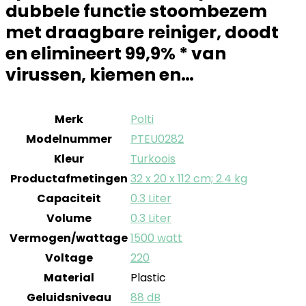
dubbele functie stoombezem
met draagbare reiniger, doodt
en elimineert 99,9% * van
virussen, kiemen en…
Merk
‎Polti
Modelnummer
‎PTEU0282
Kleur
‎Turkoois
Productafmetingen
‎32 x 20 x 112 cm; 2.4 kg
Capaciteit
‎0.3 Liter
Volume
‎0.3 Liter
Vermogen/wattage
‎1500 watt
Voltage
‎220
Material
‎Plastic
Geluidsniveau
‎88 dB