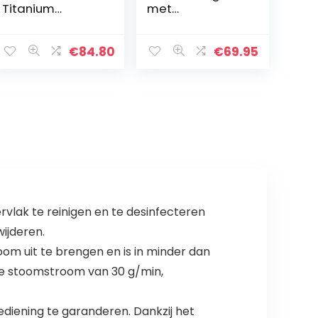
Titanium
met
Stoomreiniger,
accessoireset
2113N
en
kinderbeveiligin
€
84.80
€
69.95
g, capaciteit: 1,5
l, actieradius: 10
m, 4 bar, 1500
watt…
vlak te reinigen en te desinfecteren
wijderen.
om uit te brengen en is in minder dan
nue stoomstroom van 30 g/min,
diening te garanderen. Dankzij het