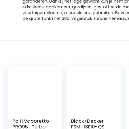
garanderen. Dankzij het lage gewicht kun je hem 
in keukens, badkamers, gordijnen, gestoffeerde me
voertuigen, vloeren, meubels enz. gebruiken. Bove
de grote tank met 380 ml gebruik zonder herhaaldelij
Polti Vaporetto
Black+Decker
PRO95_Turbo
FSMH13E10-QS