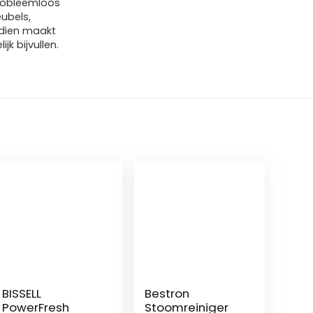
probleemloos
ubels,
ndien maakt
k bijvullen.
BISSELL
Bestron
PowerFresh
Stoomreiniger