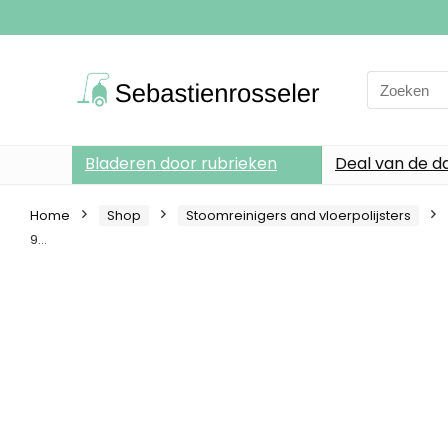
Search
for:
Bladeren door rubrieken
Deal van de d
Home
Shop
Stoomreinigers and vloerpolijsters
9…