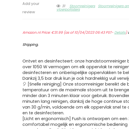
Add your
31
Stoomreinigers
Stoomreinigers a
vloerpolijsters
review
Amazon.nl Price:
€
31.99
(as of 10/04/2023 06:43 PST-
Details
)
Shipping
.
Ontvet en desinfecteert: onze handstoomreiniger 
over 1050 W vermogen om elk oppervlak te reinigen
desinfecteren en onberispelijke oppervlakken te b
Dankzij 3,5 bar druk kun je ook hardnekkig vuil verwi
🎈 [Snelle reiniging] Onze stoomreiniger bereikt d
temperatuur om de maximale stoom uit te brengen
minder dan 3 minuten klaar voor gebruik. Bovendien
minuten lang reinigen, dankzij de hoge continue 
van 30 g/min, voldoende om elk oppervlak snel te 
en te desinfecteren.
[Licht en ergonomisch] Fush is ontworpen om een 
comfortabel mogelijk en ergonomische bediening 