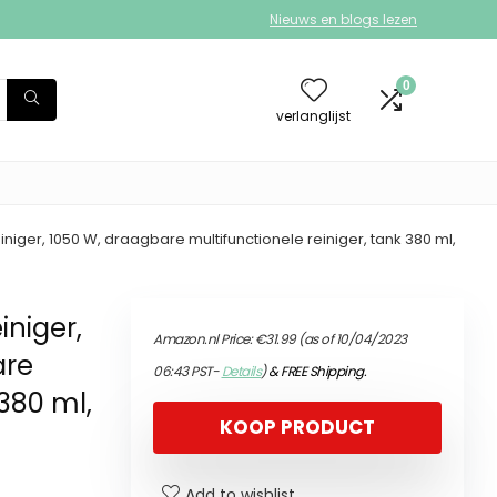
Nieuws en blogs lezen
0
verlanglijst
iger, 1050 W, draagbare multifunctionele reiniger, tank 380 ml,
niger,
Amazon.nl Price:
€
31.99
(as of 10/04/2023
are
06:43 PST-
Details
)
&
FREE Shipping
.
 380 ml,
KOOP PRODUCT
Add to wishlist