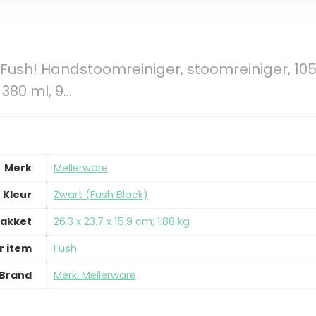
Fush! Handstoomreiniger, stoomreiniger, 10
 380 ml, 9…
Merk
‎Mellerware
Kleur
‎Zwart (Fush Black)
pakket
‎26.3 x 23.7 x 15.9 cm; 1.88 kg
 item
‎Fush
Brand
Merk: Mellerware