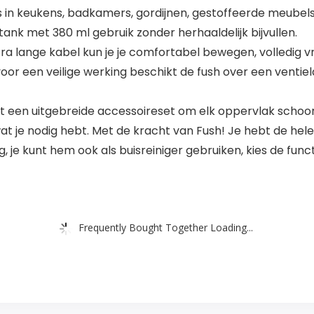
in keukens, badkamers, gordijnen, gestoffeerde meubels,
ank met 380 ml gebruik zonder herhaaldelijk bijvullen.
tra lange kabel kun je je comfortabel bewegen, volledig vr
oor een veilige werking beschikt de fush over een ventie
een uitgebreide accessoireset om elk oppervlak schoon te
wat je nodig hebt. Met de kracht van Fush! Je hebt de hele 
g, je kunt hem ook als buisreiniger gebruiken, kies de funct
Frequently Bought Together Loading...