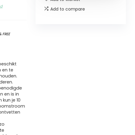
nd
Add to compare
&
FREE
beschikt
 en te
ehouden.
jderen.
e benodigde
 en is in
 kun je 10
stoomstroom
ontvetten
zo
te