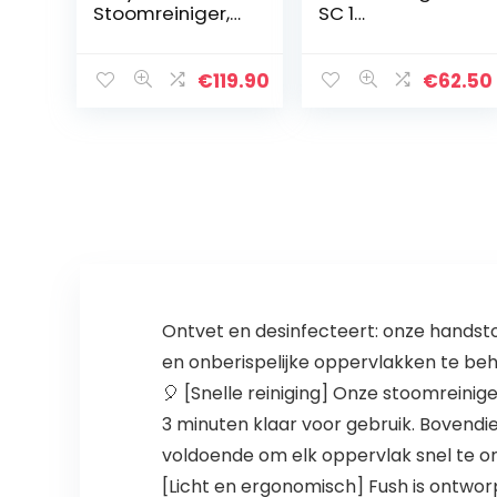
Stoomreiniger,
SC 1
Zwart/Geel
(oppervlaktepre
statie ca. 20 m²,
opwarmtijd 3
€
119.90
€
62.50
min, compact,
handzaam,
makkelijk op te
bergen…
Ontvet en desinfecteert: onze handst
en onberispelijke oppervlakken te beho
🎈 [Snelle reiniging] Onze stoomreini
3 minuten klaar voor gebruik. Bovendi
voldoende om elk oppervlak snel te on
[Licht en ergonomisch] Fush is ontwo