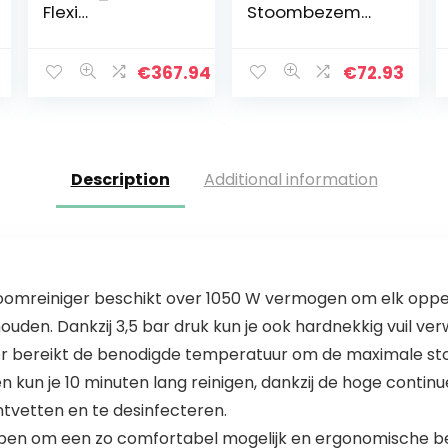
Flexi
Stoombezem
Stoomreiniger
Steam Mop
met een
Deluxe (1300W,
stoomdruk van 5
stoomreiniger
€
367.94
€
72.93
bar, doodt tot
voor hygiënische
99,99%* van de
reiniging, grote…
virusdeeltjes…
Description
Additional information
oomreiniger beschikt over 1050 W vermogen om elk opper
uden. Dankzij 3,5 bar druk kun je ook hardnekkig vuil ver
ger bereikt de benodigde temperatuur om de maximale sto
en kun je 10 minuten lang reinigen, dankzij de hoge conti
tvetten en te desinfecteren.
rpen om een zo comfortabel mogelijk en ergonomische be