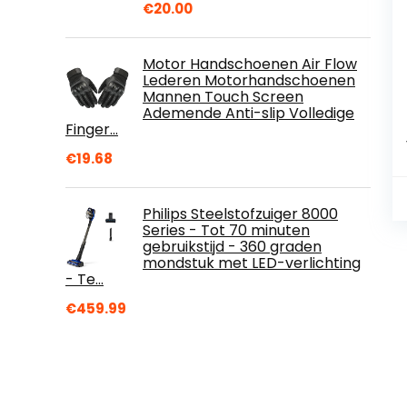
€
20.00
Motor Handschoenen Air Flow
Lederen Motorhandschoenen
Mannen Touch Screen
Ademende Anti-slip Volledige
Finger…
€
19.68
Philips Steelstofzuiger 8000
Series - Tot 70 minuten
gebruikstijd - 360 graden
mondstuk met LED-verlichting
- Te…
€
459.99