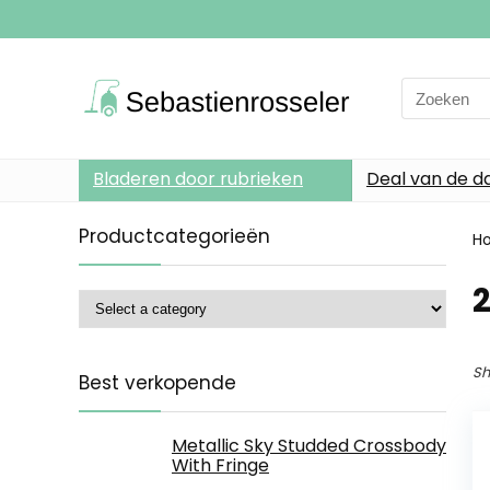
Search
for:
Bladeren door rubrieken
Deal van de d
Productcategorieën
H
Sh
Best verkopende
Metallic Sky Studded Crossbody
With Fringe