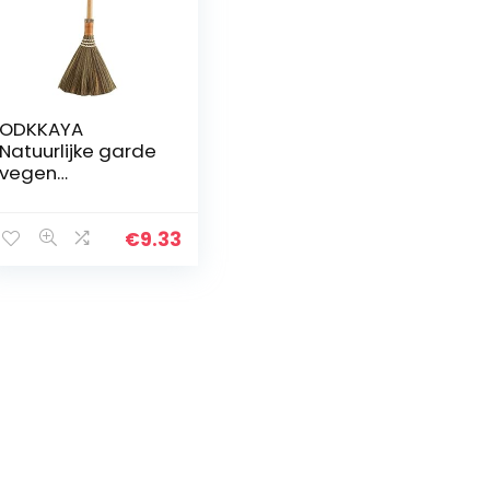
ODKKAYA
Natuurlijke garde
vegen
handhandvat
bezem retro
bezem maïs
€
9.33
bezem Aziatische
bezem
huishouden hoek
bezems stro…