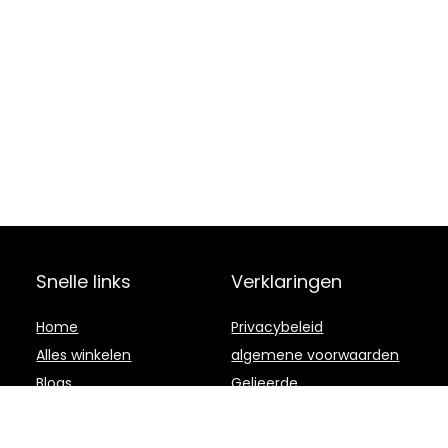
Snelle links
Verklaringen
Home
Privacybeleid
Alles winkelen
algemene voorwaarden
Blogs
Gelieerde
openbaarmaking
Onze webshops
Adverteren