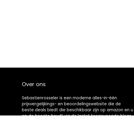
Over ons
Sebastienrosseler is een moderne alles-in-één
prijsvergelijkings- en beoordelingswebsite die de
beste deals biedt die beschikbaar zijn op amazon en u
op de hoogte houdt via de laatst toegevoegde blogs.
Alle afbeeldingen zijn auteursrechtelijk beschermd
door hun respectievelijke eigenaren. Alle geciteerde
inhoud is afgeleid van hun respectievelijke bronnen.