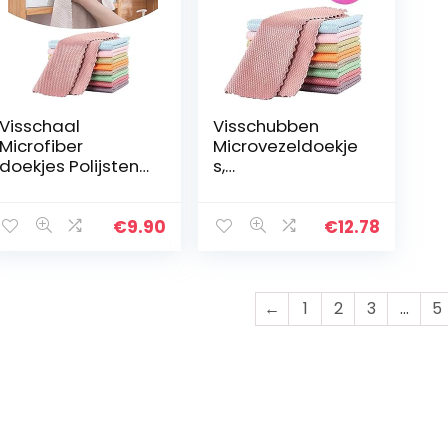
Visschaal
Visschubben
Microfiber
Microvezeldoekje
doekjes Polijsten
s,
Reinigingsdoek
Superabsorberen
Herbruikbare Golf
de Golfachtige
Patroon Visschaal
Visschaaldoekjes
€
9.90
€
12.78
Doek Rag Zonder
Zonder Sporen,
het Verlaten…
Gebruikt Om De
Keuken…
←
1
2
3
…
5