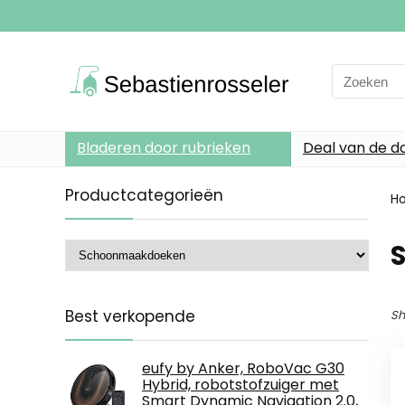
Search
for:
Bladeren door rubrieken
Deal van de d
Productcategorieën
H
Best verkopende
Sh
eufy by Anker, RoboVac G30
Hybrid, robotstofzuiger met
Smart Dynamic Navigation 2.0,