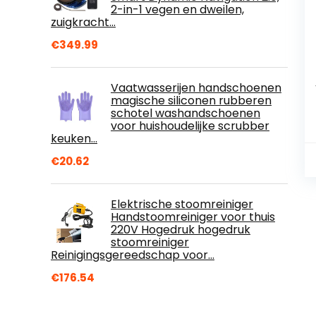
2-in-1 vegen en dweilen,
zuigkracht…
€
349.99
Vaatwasserijen handschoenen
magische siliconen rubberen
schotel washandschoenen
voor huishoudelijke scrubber
keuken…
€
20.62
Elektrische stoomreiniger
Handstoomreiniger voor thuis
220V Hogedruk hogedruk
stoomreiniger
Reinigingsgereedschap voor…
€
176.54