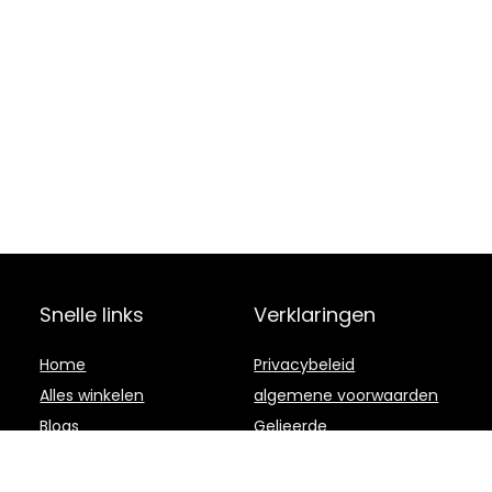
Snelle links
Verklaringen
Home
Privacybeleid
Alles winkelen
algemene voorwaarden
Blogs
Gelieerde
openbaarmaking
Onze webshops
Adverteren