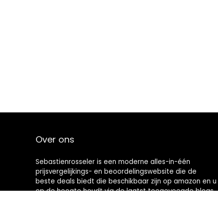
Over ons
Sebastienrosseler is een moderne alles-in-één
prijsvergelijkings- en beoordelingswebsite die de
beste deals biedt die beschikbaar zijn op amazon en u
op de hoogte houdt via de laatst toegevoegde blogs.
Alle afbeeldingen zijn auteursrechtelijk beschermd
door hun respectievelijke eigenaren. Alle geciteerde