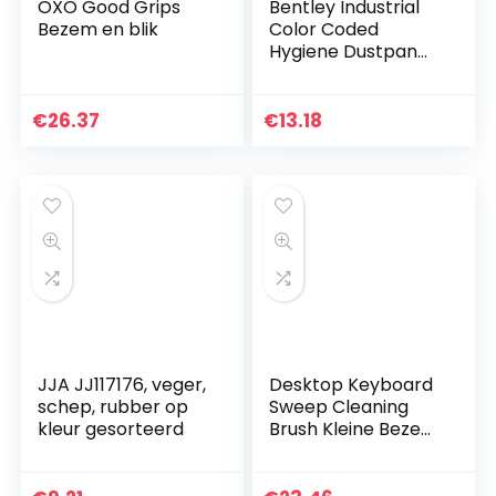
OXO Good Grips
Bentley Industrial
Bezem en blik
Color Coded
Hygiene Dustpan
en Hand Brush Set,
€
26.37
€
13.18
JJA JJ117176, veger,
Desktop Keyboard
schep, rubber op
Sweep Cleaning
kleur gesorteerd
Brush Kleine Bezem
Stofpan Plastic
Schoon
Gereedschap Mini