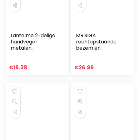
Lantelme 2-delige
MR.SIGA
handveger
rechtopstaande
metalen
bezem en
veegschep set
stofzuigerset,
veger natuurlijke
blauw & grijs
vezels schep
€
16.38
€
26.99
verzinkt
handbezem
veegset 3309