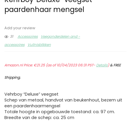
paardenhaar mengsel
Add your review
31
Accessoires
Veegonderdelen and -
accessoires
Vuilnisblikken
Amazon.nl Price:
€
21.25
(as of 10/04/2023 06:31 PST-
Details
)
&
FREE
Shipping
.
Vehrboy “Deluxe” veegset
Schep van metaal, handvat van beukenhout, bezem uit
een paardenhaarmengsel
Totale hoogte in opgebouwde toestand: ca. 97 cm.
Breedte van de schep: ca. 25 cm