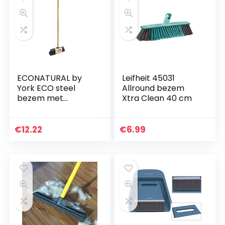
ECONATURAL by
Leifheit 45031
York ECO steel
Allround bezem
bezem met
Xtra Clean 40 cm
bamboe steel, PET,
zwart, standaard
€
12.22
€
6.99