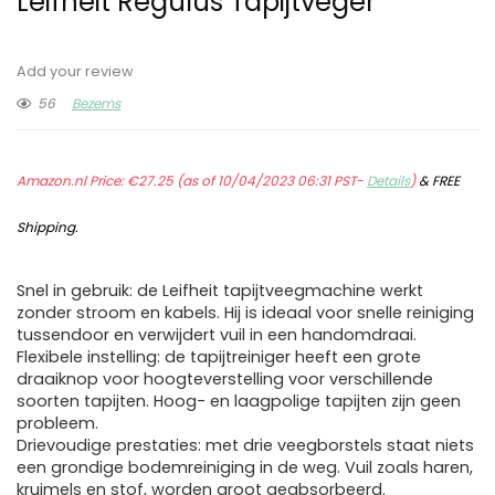
Leifheit Regulus Tapijtveger
Add your review
56
Bezems
Amazon.nl Price:
€
27.25
(as of 10/04/2023 06:31 PST-
Details
)
&
FREE
Shipping
.
Snel in gebruik: de Leifheit tapijtveegmachine werkt
zonder stroom en kabels. Hij is ideaal voor snelle reiniging
tussendoor en verwijdert vuil in een handomdraai.
Flexibele instelling: de tapijtreiniger heeft een grote
draaiknop voor hoogteverstelling voor verschillende
soorten tapijten. Hoog- en laagpolige tapijten zijn geen
probleem.
Drievoudige prestaties: met drie veegborstels staat niets
een grondige bodemreiniging in de weg. Vuil zoals haren,
kruimels en stof, worden groot geabsorbeerd.