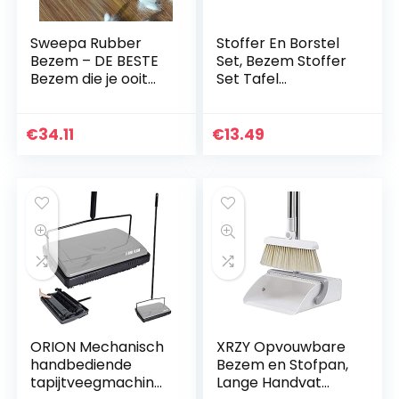
Sweepa Rubber
Stoffer En Borstel
Bezem – DE BESTE
Set, Bezem Stoffer
Bezem die je ooit
Set Tafel
zult kopen… en het
Schoonmaken
geheim van de
Bezem Draagbaar
Sweepa rubberen
Voor Kantoor Voor
€
34.11
€
13.49
bezem zit in de…
Thuis
ORION Mechanisch
XRZY Opvouwbare
handbediende
Bezem en Stofpan,
tapijtveegmachine
Lange Handvat