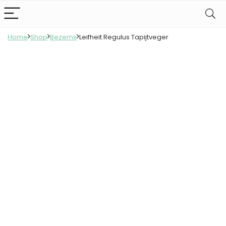
Home
Shop
Bezems
Leifheit Regulus Tapijtveger