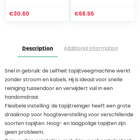
voor snelle
Huishoudelijke
reiniging Quick
Reinigingsset, 180
Floor
Buigbare Bezem
€
30.60
€
66.55
Hoofd Winddicht
Platte…
Description
Additional information
Snel in gebruik: de Leifheit tapijtveegmachine werkt
zonder stroom en kabels. Hij is ideaal voor snelle
reiniging tussendoor en verwijdert vuil in een
handomdraai.
Flexibele instelling: de tapijtreiniger heeft een grote
draaiknop voor hoogteverstelling voor verschillende
soorten tapijten. Hoog- en laagpolige tapijten zijn
geen probleem.