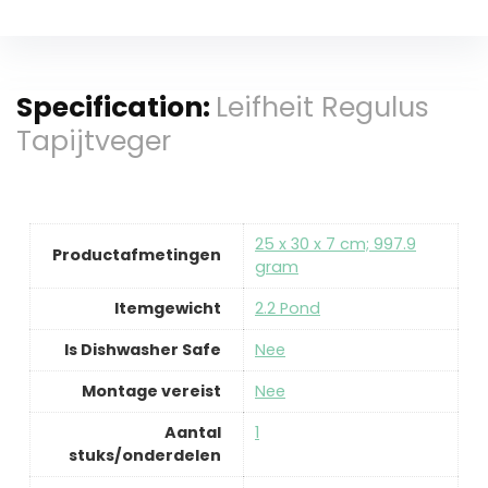
Specification:
Leifheit Regulus
Tapijtveger
‎25 x 30 x 7 cm; 997.9
Productafmetingen
gram
Itemgewicht
‎2.2 Pond
Is Dishwasher Safe
‎Nee
Montage vereist
‎Nee
Aantal
‎1
stuks/onderdelen