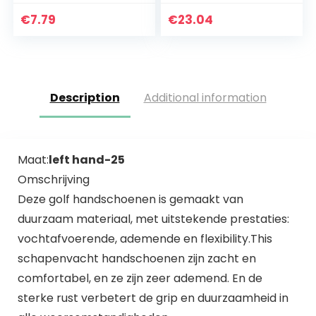
Finger Protector
Handschoenen
Handschoenen
Huishoudelijke
€
7.79
€
23.04
Boogschieten
scrubber Keuken…
Handschoenen
Rechterhand
Description
Additional information
Maat:
left hand-25
Omschrijving
Deze golf handschoenen is gemaakt van
duurzaam materiaal, met uitstekende prestaties:
vochtafvoerende, ademende en flexibility.This
schapenvacht handschoenen zijn zacht en
comfortabel, en ze zijn zeer ademend. En de
sterke rust verbetert de grip en duurzaamheid in