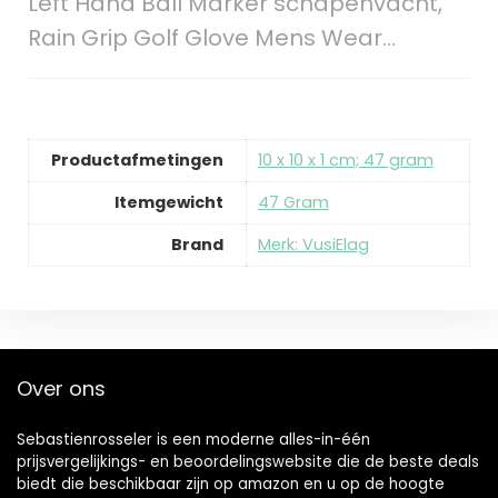
Left Hand Ball Marker schapenvacht,
Rain Grip Golf Glove Mens Wear…
Productafmetingen
‎10 x 10 x 1 cm; 47 gram
Itemgewicht
‎47 Gram
Brand
Merk: VusiElag
Over ons
Sebastienrosseler is een moderne alles-in-één
prijsvergelijkings- en beoordelingswebsite die de beste deals
biedt die beschikbaar zijn op amazon en u op de hoogte