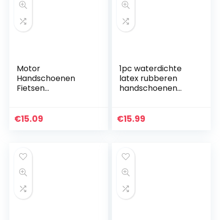
Motor
1pc waterdichte
Handschoenen
latex rubberen
Fietsen
handschoenen
Handschoenen
huishoudelijke
Volledige Finger
reiniging
Hertenleer
experiment
€
15.09
€
15.99
Handschoenen En
catering
Screen Touch, Gym
handschoenen
Handschoenen…
universele schone…