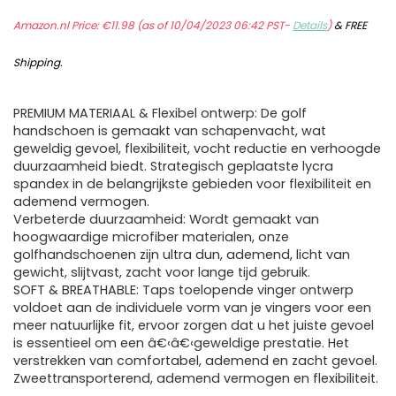
Amazon.nl Price:
€
11.98
(as of 10/04/2023 06:42 PST-
Details
)
&
FREE
Shipping
.
PREMIUM MATERIAAL & Flexibel ontwerp: De golf
handschoen is gemaakt van schapenvacht, wat
geweldig gevoel, flexibiliteit, vocht reductie en verhoogde
duurzaamheid biedt. Strategisch geplaatste lycra
spandex in de belangrijkste gebieden voor flexibiliteit en
ademend vermogen.
Verbeterde duurzaamheid: Wordt gemaakt van
hoogwaardige microfiber materialen, onze
golfhandschoenen zijn ultra dun, ademend, licht van
gewicht, slijtvast, zacht voor lange tijd gebruik.
SOFT & BREATHABLE: Taps toelopende vinger ontwerp
voldoet aan de individuele vorm van je vingers voor een
meer natuurlijke fit, ervoor zorgen dat u het juiste gevoel
is essentieel om een â€‹â€‹geweldige prestatie. Het
verstrekken van comfortabel, ademend en zacht gevoel.
Zweettransporterend, ademend vermogen en flexibiliteit.