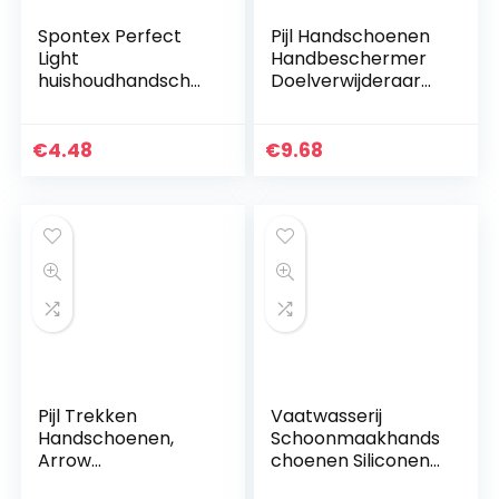
Spontex Perfect
Pijl Handschoenen
Light
Handbeschermer
huishoudhandscho
Doelverwijderaar
enen, ideaal voor
met riemclip voor
alle
strik Practice
reinigingswerkzaa
rechterhand
€
4.48
€
9.68
mheden, van
natuurlijk latex, met
anti…
Pijl Trekken
Vaatwasserij
Handschoenen,
Schoonmaakhands
Arrow
choenen Siliconen
Handschoenen
Rubber Spons