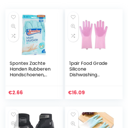
Spontex Zachte
1pair Food Grade
Handen Rubberen
Silicone
Handschoenen,
Dishwashing
Maat L
Cleaning
Handschoenen
Schotel
€
2.66
€
16.09
Washandschoen
Scrubber Keuken
Schoon rubber
voor…