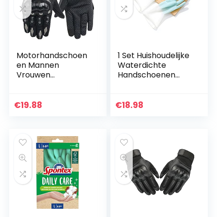
Motorhandschoen
1 Set Huishoudelijke
en Mannen
Waterdichte
Vrouwen
Handschoenen
Touchscreen
Rubber Keuken
ademend Slijtvast
Restaurant Schotel
Volledige vinger
Wassen Mitten
€
19.88
€
18.98
handschoenen
Dunne en Licht…
voor Motorcross
Atv UTV…