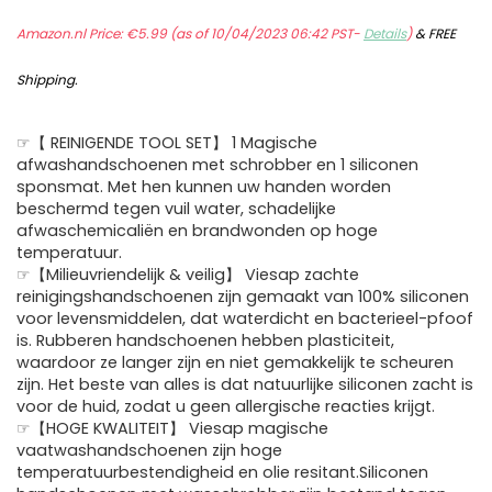
Amazon.nl Price:
€
5.99
(as of 10/04/2023 06:42 PST-
Details
)
&
FREE
Shipping
.
☞【 REINIGENDE TOOL SET】 1 Magische
afwashandschoenen met schrobber en 1 siliconen
sponsmat. Met hen kunnen uw handen worden
beschermd tegen vuil water, schadelijke
afwaschemicaliën en brandwonden op hoge
temperatuur.
☞【Milieuvriendelijk & veilig】 Viesap zachte
reinigingshandschoenen zijn gemaakt van 100% siliconen
voor levensmiddelen, dat waterdicht en bacterieel-pfoof
is. Rubberen handschoenen hebben plasticiteit,
waardoor ze langer zijn en niet gemakkelijk te scheuren
zijn. Het beste van alles is dat natuurlijke siliconen zacht is
voor de huid, zodat u geen allergische reacties krijgt.
☞【HOGE KWALITEIT】 Viesap magische
vaatwashandschoenen zijn hoge
temperatuurbestendigheid en olie resitant.Siliconen