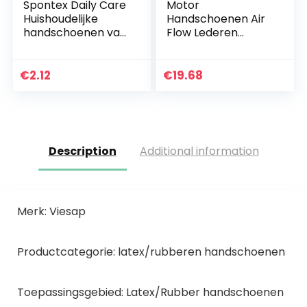
Spontex Daily Care
Motor
Huishoudelijke
Handschoenen Air
handschoenen van
Flow Lederen
100% FSC-
Motorhandschoen
gecertificeerd
en Mannen Touch
latex, met
Screen Ademende
€
2.12
€
19.68
binnenvoering van
Anti-slip Volledige
gerecycled…
Finger…
Description
Additional information
Merk: Viesap
Productcategorie: latex/rubberen handschoenen
Toepassingsgebied: Latex/Rubber handschoenen