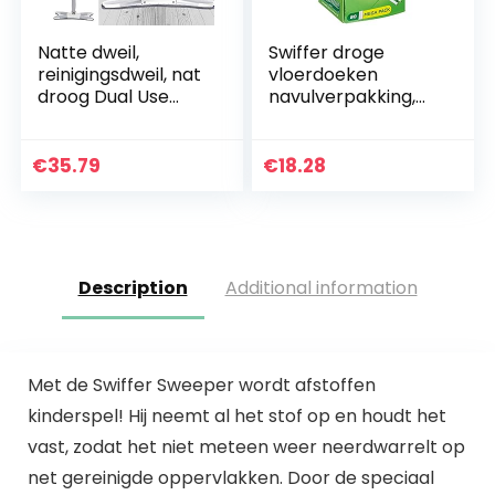
Natte dweil,
Swiffer droge
reinigingsdweil, nat
vloerdoeken
droog Dual Use
navulverpakking,
Type X
80 stuks, (1 x 80
reinigingsgereedsc
doekjes)
hap Wassen voor
€
35.79
€
18.28
vinyl hardhout
laminaattegels
Description
Additional information
Met de Swiffer Sweeper wordt afstoffen
kinderspel! Hij neemt al het stof op en houdt het
vast, zodat het niet meteen weer neerdwarrelt op
net gereinigde oppervlakken. Door de speciaal