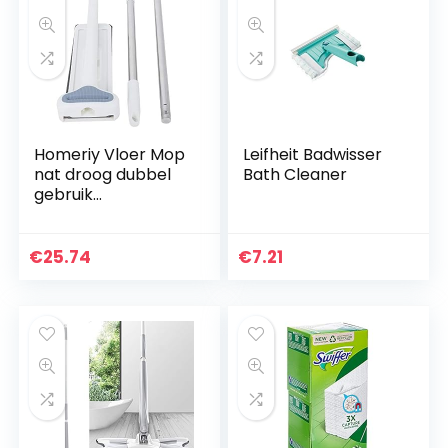
Homeriy Vloer Mop
Leifheit Badwisser
nat droog dubbel
Bath Cleaner
gebruik
schoonmaken
platte dweil nat
droog dubbel
€
25.74
€
7.21
gebruik
stofreiniging
Squeeze Flat…