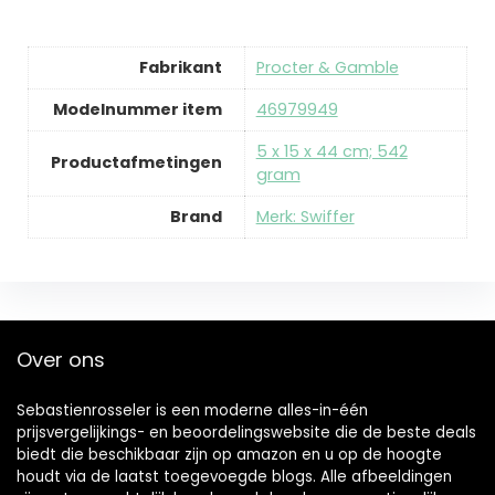
Fabrikant
‎Procter & Gamble
Modelnummer item
‎46979949
‎5 x 15 x 44 cm; 542
Productafmetingen
gram
Brand
Merk: Swiffer
Over ons
Sebastienrosseler is een moderne alles-in-één
prijsvergelijkings- en beoordelingswebsite die de beste deals
biedt die beschikbaar zijn op amazon en u op de hoogte
houdt via de laatst toegevoegde blogs. Alle afbeeldingen