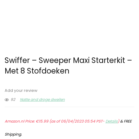
Swiffer – Sweeper Maxi Starterkit –
Met 8 Stofdoeken
Add your review
92
Natte and droge dweilen
Amazon.nl Price:
€
15.99
(as of 06/04/2023 05:54 PST-
Details
)
&
FREE
Shipping
.