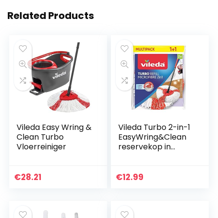
Related Products
Vileda Easy Wring &
Vileda Turbo 2-in-1
Clean Turbo
EasyWring&Clean
Vloerreiniger
reservekop in
dubbelverpakking,
mopkoppen voor
de complete sets, 2
€
28.21
€
12.99
stuks