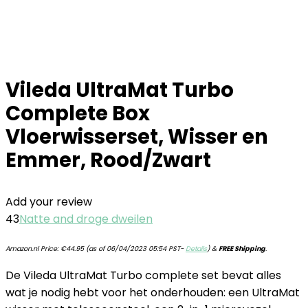
Vileda UltraMat Turbo
Complete Box
Vloerwisserset, Wisser en
Emmer, Rood/Zwart
Add your review
43
Natte and droge dweilen
Amazon.nl Price:
€
44.95
(as of 06/04/2023 05:54 PST-
Details
)
&
FREE Shipping
.
De Vileda UltraMat Turbo complete set bevat alles
wat je nodig hebt voor het onderhouden: een UltraMat