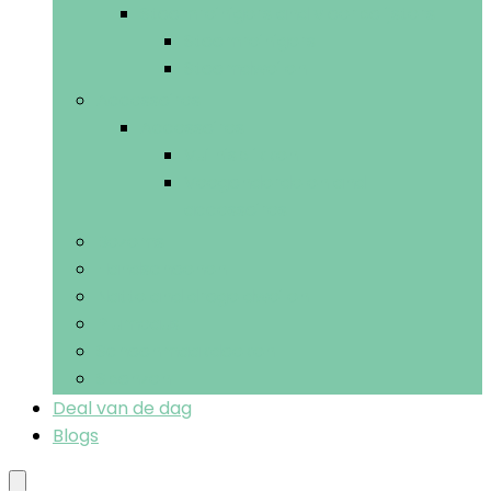
Stoomreinigers and vloerpolijsters
Stoomreinigers
Stoomdweilen
Accessoires
Accessoires
Vuilnisblikken
Veegonderdelen and -
accessoires
Bezems
Handschoenen
Natte and droge dweilen
Plumeaus
Schoonmaakdoeken
Sponzen
Deal van de dag
Blogs