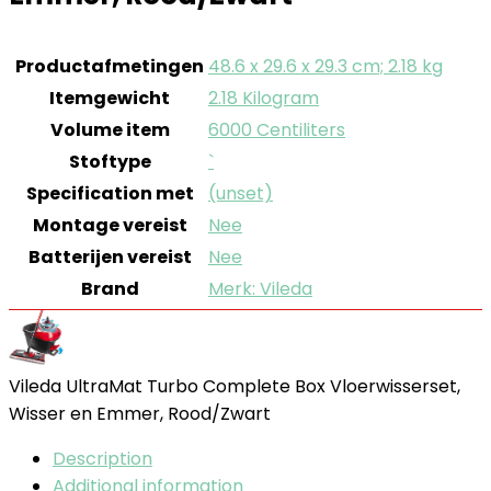
Productafmetingen
‎48.6 x 29.6 x 29.3 cm; 2.18 kg
Itemgewicht
‎2.18 Kilogram
Volume item
‎6000 Centiliters
Stoftype
‎`
Specification met
‎(unset)
Montage vereist
‎Nee
Batterijen vereist
‎Nee
Brand
Merk: Vileda
Vileda UltraMat Turbo Complete Box Vloerwisserset,
Wisser en Emmer, Rood/Zwart
Description
Additional information