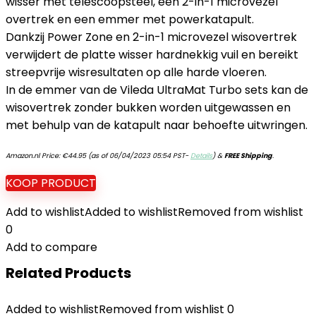
wisser met telescoopsteel, een 2-in-1 microvezel
overtrek en een emmer met powerkatapult.
Dankzij Power Zone en 2-in-1 microvezel wisovertrek
verwijdert de platte wisser hardnekkig vuil en bereikt
streepvrije wisresultaten op alle harde vloeren.
In de emmer van de Vileda UltraMat Turbo sets kan de
wisovertrek zonder bukken worden uitgewassen en
met behulp van de katapult naar behoefte uitwringen.
Amazon.nl Price:
€
44.95
(as of 06/04/2023 05:54 PST-
Details
)
&
FREE Shipping
.
KOOP PRODUCT
Add to wishlist
Added to wishlist
Removed from wishlist
0
Add to compare
Related Products
Added to wishlist
Removed from wishlist
0