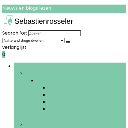
Nieuws en blogs lezen
Search for:
verlanglijst
0
Bladeren door rubrieken
Stofzuigers
Stofzuigers
Robotstofzuigers
Cilinderstofzuigers
Nat-droogstofzuigers
Steelstofzuigers and elektrische
bezems
Stoomreinigers and vloerpolijsters