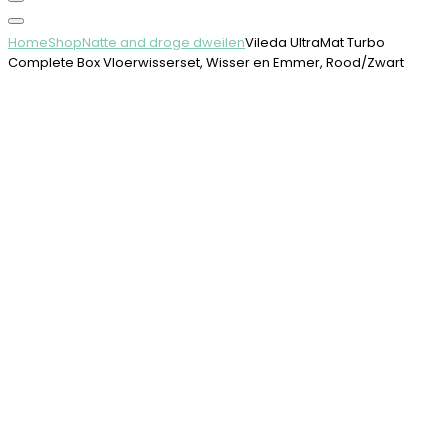
Home
Shop
Natte and droge dweilen
Vileda UltraMat Turbo
Complete Box Vloerwisserset, Wisser en Emmer, Rood/Zwart