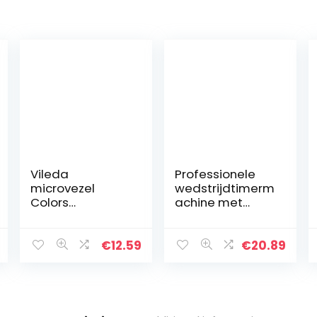
Vileda
Professionele
microvezel
wedstrijdtimerm
Colors
achine met
multifunctionele
kubusspeelgoed
doek, 16-
, grappig
megapack, 100%
speelgoed voor
€
12.59
€
20.89
microvezel, 16
kopjes,
kleurrijke
snelheidstimer
doeken, 30 x 30
voor
cm
wedstrijden…