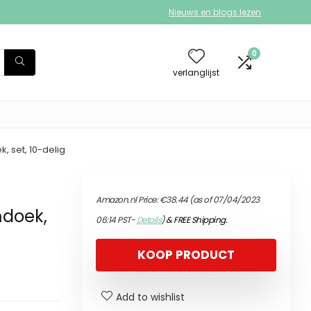
Nieuws en blogs lezen
0
verlanglijst
 set, 10-delig
Amazon.nl Price:
€
38.44
(as of 07/04/2023
mdoek,
06:14 PST-
Details
)
&
FREE Shipping
.
KOOP PRODUCT
Add to wishlist