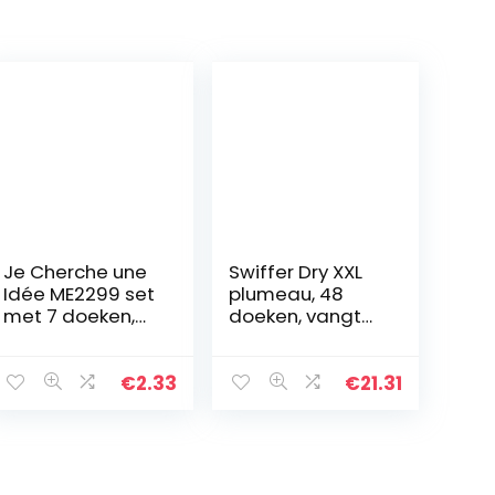
Je Cherche une
Swiffer Dry XXL
Idée ME2299 set
plumeau, 48
met 7 doeken,
doeken, vangt
polyester,
stof en vuil op,
meerkleurig, 30 x
ideaal voor
30 x 0,3 cm
dierenharen,
€
2.33
€
21.31
voor alle soorten
vloeren, maxi…