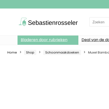
Search
for:
Bladeren door rubrieken
Deal van de d
Home
Shop
Schoonmaakdoeken
Muxel Bamboe