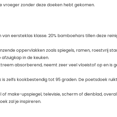
 je vroeger zonder deze doeken hebt gekomen.
n van eersteklas klasse. 20% bamboehars tillen deze rein
anzende oppervlakken zoals spiegels, ramen, roestvrij staa
 afzuigkap in de keuken.
treem absorberend, neemt zeer veel vloeistof op en is ge
k is zelfs kookbestendig tot 95 graden. De poetsdoek ruik
el of make-upspiegel, televisie, scherm of dienblad, overa
ek zal je inspireren.