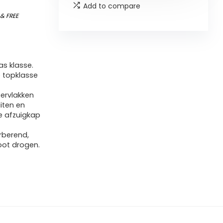
Add to compare
)
&
FREE
as klasse.
e topklasse
pervlakken
uiten en
e afzuigkap
rberend,
root drogen.