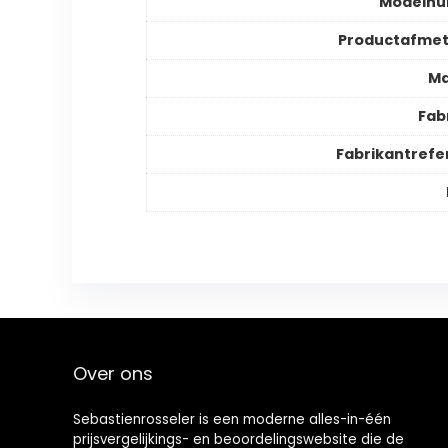
Modeln
Productafmet
Ma
Fab
Fabrikantrefe
Over ons
Sebastienrosseler is een moderne alles-in-één
prijsvergelijkings- en beoordelingswebsite die de