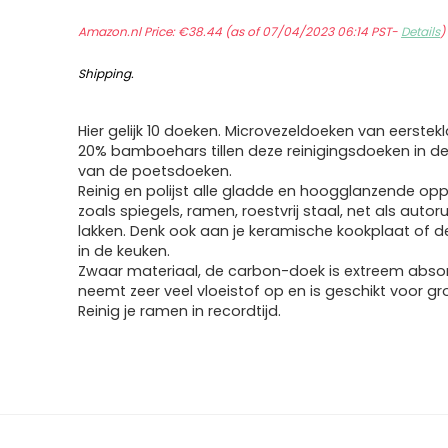
Amazon.nl Price:
€
38.44
(as of 07/04/2023 06:14 PST-
Details
Shipping
.
Hier gelijk 10 doeken. Microvezeldoeken van eerstekl
20% bamboehars tillen deze reinigingsdoeken in d
van de poetsdoeken.
Reinig en polijst alle gladde en hoogglanzende op
zoals spiegels, ramen, roestvrij staal, net als autor
lakken. Denk ook aan je keramische kookplaat of d
in de keuken.
Zwaar materiaal, de carbon-doek is extreem abso
neemt zeer veel vloeistof op en is geschikt voor g
Reinig je ramen in recordtijd.