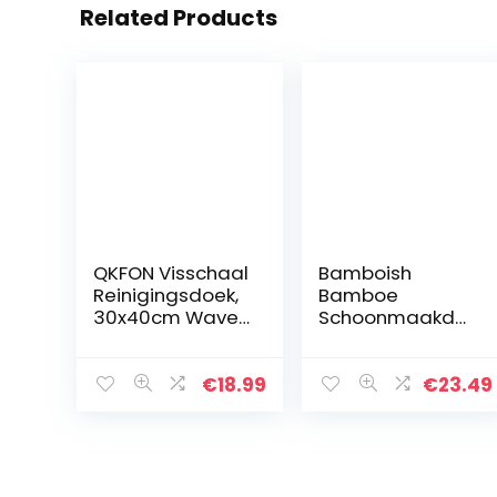
Related Products
QKFON Visschaal
Bamboish
Reinigingsdoek,
Bamboe
30x40cm Wave
Schoonmaakdo
Patroon
eken – Set van 8
Microvezel Doek
Stuks in 4
Rag Water
Kleuren Incl.
€
18.99
€
23.49
Absorbeerbare
Opbergtas –
Lint Gratis…
Duurzame
Bamboe
Reinigingsdoeke
n voor…