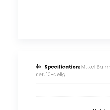
Specification:
Muxel Bambo
set, 10-delig