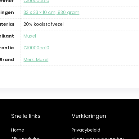
ummer
‎C10000ca10
ingen
‎33 x 33 x 10 cm; 830 gram
terial
‎20% koolstofvezel
rikant
‎Muxel
rentie
‎C10000ca10
Brand
Merk: Muxel
Snelle links
Verklaringen
Home
Privacybeleid
Alles winkelen
algemene voorwaarden