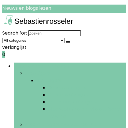
Nieuws en blogs lezen
Search for:
verlanglijst
0
Bladeren door rubrieken
Stofzuigers
Stofzuigers
Robotstofzuigers
Cilinderstofzuigers
Nat-droogstofzuigers
Steelstofzuigers and elektrische
bezems
Stoomreinigers and vloerpolijsters