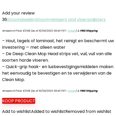
Add your review
36
Stoomdweilen
Stoomreinigers and vloerpolijsters
Amazon.nl Price:
€
11.68
(as of 10/04/2023 06:43 PST-
Details
)
&
FREE Shipping
.
– Hout, tegels of laminaat, het reinigt en beschermt uw
investering — met alleen water
– De Deep Clean Mop Head strips vet, vuil, vuil van alle
soorten harde vloeren.
– Quick-grip haak- en lusbevestigingsmiddelen maken
het eenvoudig te bevestigen en te verwijderen van de
Clean Mop.
Amazon.nl Price:
€
11.68
(as of 10/04/2023 06:43 PST-
Details
)
&
FREE Shipping
.
KOOP PRODUCT
Add to wishlist
Added to wishlist
Removed from wishlist