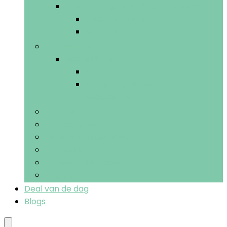
Stoomreinigers and vloerpolijsters
Stoomreinigers
Stoomdweilen
Accessoires
Accessoires
Vuilnisblikken
Veegonderdelen and -
accessoires
Bezems
Handschoenen
Natte and droge dweilen
Plumeaus
Schoonmaakdoeken
Sponzen
Deal van de dag
Blogs