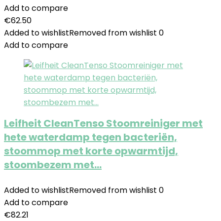
Add to compare
€
62.50
Added to wishlist
Removed from wishlist
0
Add to compare
Leifheit CleanTenso Stoomreiniger met
hete waterdamp tegen bacteriën,
stoommop met korte opwarmtijd,
stoombezem met…
Added to wishlist
Removed from wishlist
0
Add to compare
€
82.21