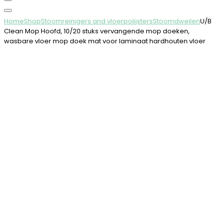
Home
Shop
Stoomreinigers and vloerpolijsters
Stoomdweilen
U/B
Clean Mop Hoofd, 10/20 stuks vervangende mop doeken,
wasbare vloer mop doek mat voor laminaat hardhouten vloer