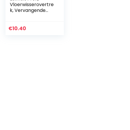
Vloerwisserovertre
k, Vervangende
Overtrek voor
Minimale
Wateropname,
€
10.40
met Speciale
Vezels, voor
Laminaat…