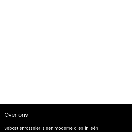
Over ons
Sebastienrosseler is een moderne alles-in-één