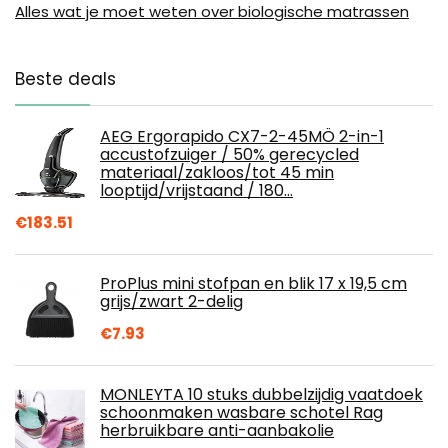
Alles wat je moet weten over biologische matrassen
Beste deals
AEG Ergorapido CX7-2-45MÖ 2-in-1
accustofzuiger / 50% gerecycled
materiaal/zakloos/tot 45 min
looptijd/vrijstaand / 180…
€
183.51
ProPlus mini stofpan en blik 17 x 19,5 cm
grijs/zwart 2-delig
€
7.93
MONLEYTA 10 stuks dubbelzijdig vaatdoek
schoonmaken wasbare schotel Rag
herbruikbare anti-aanbakolie