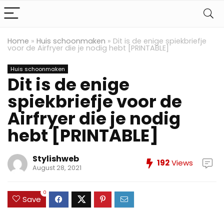
Home
»
Huis schoonmaken
»
Dit is de enige spiekbriefje
voor de Airfryer die je nodig hebt [PRINTABLE]
Huis schoonmaken
Dit is de enige
spiekbriefje voor de
Airfryer die je nodig
hebt [PRINTABLE]
Stylishweb
192
Views
August 28, 2021
0
Save