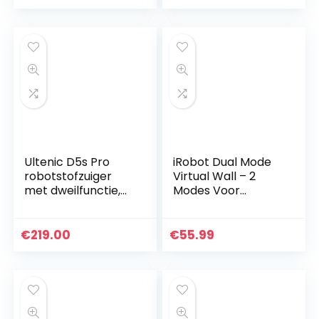
Pa, geluidsarme…
–
Gepersonaliseerde
suggesties…
Ultenic D5s Pro
iRobot Dual Mode
robotstofzuiger
Virtual Wall – 2
met dweilfunctie,
Modes Voor
2500Pa zuigkracht,
Roomba
WLAN
Begrenzing – Zwart
robotstofzuiger
– 2 Stuks
€
219.00
€
55.99
met laadstation, 3-
in-1, Alexa…