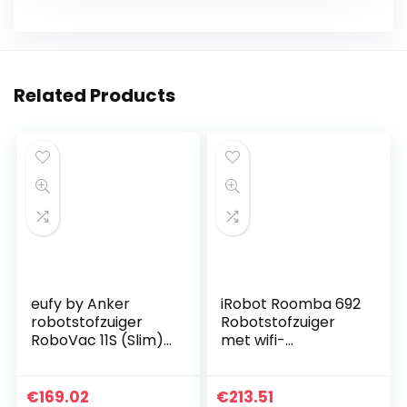
Related Products
eufy by Anker
iRobot Roomba 692
robotstofzuiger
Robotstofzuiger
RoboVac 11S (Slim)
met wifi-
met BoostIQ,
verbinding– 3-
superslanke, sterke
staps
zuigkracht van 1300
reinigingssysteem
€
169.02
€
213.51