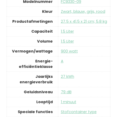
Modelnummer
‎FC9330-09
Kleur
‎Zwart, blauw, grijs, rood
Productafmetingen
‎27.5 x 41.5 x 21 cm; 5.8 kg
Capaciteit
‎1.5 Liter
Volume
‎1.5 Liter
Vermogen/wattage
‎900 watt
Energie-
‎A
efficiëntieklasse
Jaarlijks
‎27 kWh
energieverbruik
Geluidsniveau
‎79 dB
Looptijd
‎1 minuut
Speciale functies
‎Stofcontainer type