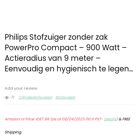
Philips Stofzuiger zonder zak
PowerPro Compact – 900 Watt –
Actieradius van 9 meter –
Eenvoudig en hygienisch te legen…
Add your review
71
Cilinderstofzuigers
Stofzuigers
Amazon.nl Price:
€
87.96
(as of 08/04/2023 06:11 PST-
Details
)
&
FREE
Shipping
.