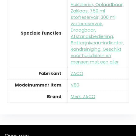
‎Huisdieren, Oplaadbaar,
Zakloos, 750 ml
stofreservoir, 300 ml
waterreservoir,
Draagbaar,
Speciale functies
Afstandsbediening,
Batterijniveau-indicator,
Randreiniging, Geschikt
voor huisdieren en
mensen met een aller
Fabrikant
‎ZACO
Modelnummer item
‎V80
Brand
Merk: ZACO
Over ons