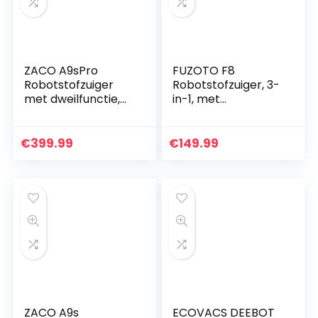
ZACO A9sPro
FUZOTO F8
Robotstofzuiger
Robotstofzuiger, 3-
met dweilfunctie,
in-1, met
app & Alexa
Dweilfunctie en
bediening, in kaart
Intelligente
brengen, tot 2 uur
Navigatie, 2500Pa
€
399.99
€
149.99
stofzuigen of
supersterke
dweilen…
zuigkracht
ZACO A9s
ECOVACS DEEBOT