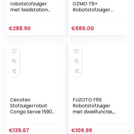
robotstofzuiger
OZMO T8+
met laadstation
Robotstofzuiger
met dweilfunctie,
met dweilfunctie &
app en Alexa-
automatisch
bediening, 2 uur
zuigstation, slimme
€
288.90
€
689.00
looptijd, voor
navigatie, Google
dierenharen, 3…
Home, Alexa…
Cecotec
FUZOTO F6S
Stofzuigerrobot
Robotstofzuiger
Conga Seroe 1590-
met dweilfunctie,
1790-1890.
2000Pa Sterke
Vloerwisser
Zuigkracht
tegelijkertijd, 2100
Stofzuigerrobot
€
139.67
€
109.99