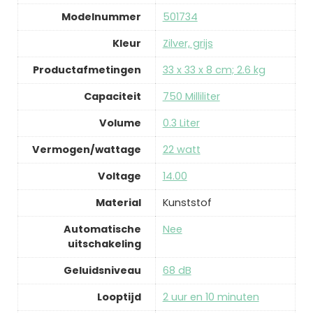
Modelnummer
‎501734
Kleur
‎Zilver, grijs
Productafmetingen
‎33 x 33 x 8 cm; 2.6 kg
Capaciteit
‎750 Milliliter
Volume
‎0.3 Liter
Vermogen/wattage
‎22 watt
Voltage
‎14.00
Material
‎Kunststof
Automatische
‎Nee
uitschakeling
Geluidsniveau
‎68 dB
Looptijd
‎2 uur en 10 minuten