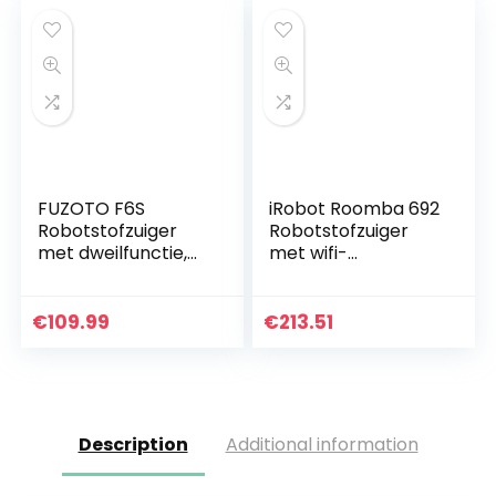
Alexa…
FUZOTO F6S
iRobot Roomba 692
Robotstofzuiger
Robotstofzuiger
met dweilfunctie,
met wifi-
2000Pa Sterke
verbinding– 3-
Zuigkracht
staps
Stofzuigerrobot
reinigingssysteem
€
109.99
€
213.51
met Zelfladend,
–
Alexa & Google…
Gepersonaliseerde
suggesties…
Description
Additional information