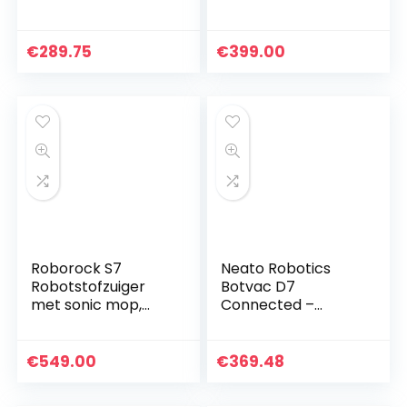
LCD-display –
(dToF-
Stofzuiger met
laserdetectie,
intelligente
tapijtdetectie,
€
289.75
€
399.00
navigatie,
nauwkeurige
optimalisatie…
reiniging op maat…
Roborock S7
Neato Robotics
Robotstofzuiger
Botvac D7
met sonic mop,
Connected –
sterke zuigkracht
Premium
2500 Pa,
robotstofzuiger
automatische lap,
met laadstation,
€
549.00
€
369.48
meertraps karatie…
Wlan & App –
stofzuiger robot,