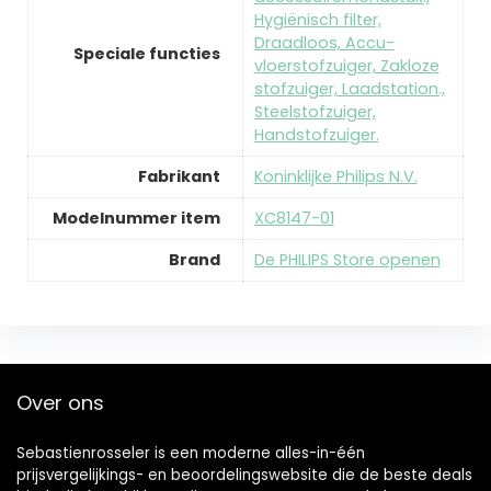
Hygiënisch filter,
Draadloos, Accu-
Speciale functies
vloerstofzuiger, Zakloze
stofzuiger, Laadstation.,
Steelstofzuiger,
Handstofzuiger.
Fabrikant
‎Koninklijke Philips N.V.
Modelnummer item
‎XC8147-01
Brand
De PHILIPS Store openen
Over ons
Sebastienrosseler is een moderne alles-in-één
prijsvergelijkings- en beoordelingswebsite die de beste deals