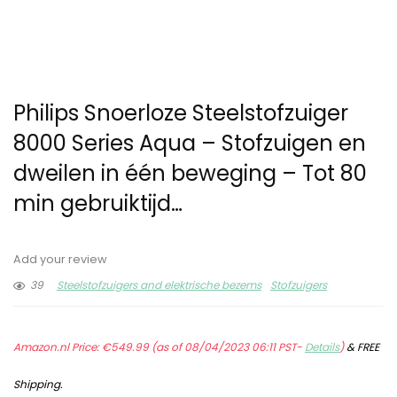
Philips Snoerloze Steelstofzuiger
8000 Series Aqua – Stofzuigen en
dweilen in één beweging – Tot 80
min gebruiktijd…
Add your review
39
Steelstofzuigers and elektrische bezems
Stofzuigers
Amazon.nl Price:
€
549.99
(as of 08/04/2023 06:11 PST-
Details
)
&
FREE
Shipping
.