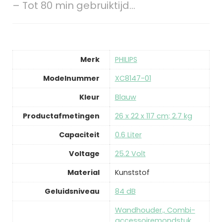
– Tot 80 min gebruiktijd…
Merk
‎PHILIPS
Modelnummer
‎XC8147-01
Kleur
‎Blauw
Productafmetingen
‎26 x 22 x 117 cm; 2.7 kg
Capaciteit
‎0.6 Liter
Voltage
‎25.2 Volt
Material
‎Kunststof
Geluidsniveau
‎84 dB
‎Wandhouder., Combi-
accessoiremondstuk.,