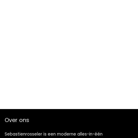
Over ons
Sebastienrosseler is een moderne alles-in-één