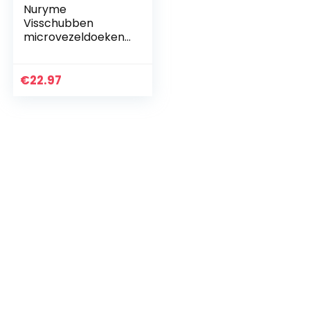
Nuryme
Visschubben
microvezeldoeken,
10 stuks
superabsorberend
e golfvormige
€
22.97
visschubbendoeke
n, microvezel
stofdoeken…