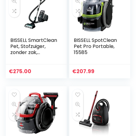
BISSELL SmartClean
BISSELL SpotClean
Pet, Stofzuiger,
Pet Pro Portable,
zonder zak,
15585
automatische
vloerdetectie,
ideaal voor
€
275.00
€
207.99
dierenhaar, 2228N