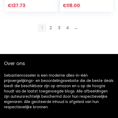
met allergieën,
geschikt voor
€
137.73
€
118.00
hygiënefilter, voor…
harde vloeren, 650
watt…
1
2
3
4
→
Over ons
Sebastienrosseler is een moderne alles-in-één
prijsvergelijkings- en beoordelingswebsite die de beste deals
biedt die beschikbaar zijn op amazon en u op de hoogte
houdt via de laatst toegevoegde blogs. Alle afbeeldingen
zijn auteursrechtelijk beschermd door hun respectievelijke
eigenaren. Alle geciteerde inhoud is afgeleid van hun
respectievelijke bronnen.