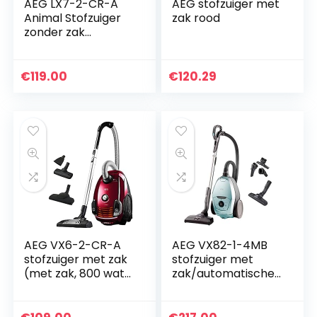
AEG LX7-2-CR-A
AEG stofzuiger met
Animal Stofzuiger
zak rood
zonder zak
(zakloos,750 w,
met zuigmondset
voor
€
119.00
€
120.29
dierenharen,turbob
orstel…
AEG VX6-2-CR-A
AEG VX82-1-4MB
stofzuiger met zak
stofzuiger met
(met zak, 800 watt,
zak/automatische
9 m actieradius,
zuigkrachtregeling/
zachte wielen, 3,5
extreem stil ook op
liter
tapijt/opname van