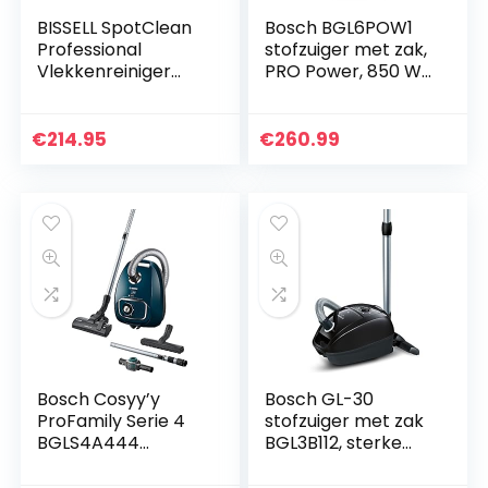
BISSELL SpotClean
Bosch BGL6POW1
Professional
stofzuiger met zak,
Vlekkenreiniger
PRO Power, 850 W,
voor
kunststof
vloerbedekking en
bekleding,
€
214.95
€
260.99
draagbaar, 1558N
Bosch Cosyy’y
Bosch GL-30
ProFamily Serie 4
stofzuiger met zak
BGLS4A444
BGL3B112, sterke
Stofzuiger met zak,
reiniging, laag
ideaal voor mensen
stroomverbruik,