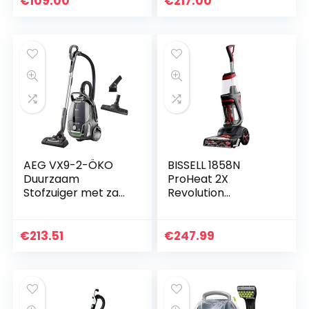
€
109.00
€
217.00
stofzuigerzak,wasb
grote + kleinste…
aar…
AEG VX9-2-ÖKO
BISSELL 1858N
Duurzaam
ProHeat 2X
Stofzuiger met zak
Revolution
(70% gerecycled
Tapijtreiniger
kunststof, 850 W,
Stille stofzuiger,
€
213.51
€
247.99
65DB, XXL wielen,
stofzak…