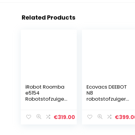
Related Products
iRobot Roomba
Ecovacs DEEBOT
e5154
N8
Robotstofzuiger
robotstofzuiger
met wifi-
met dweil
verbinding met
2300Pa (dToF-
dubbele
laserdetectie,
€
319.00
€
399.0
rubberen
tapijtdetectie,
borstels voor
nauwkeurige