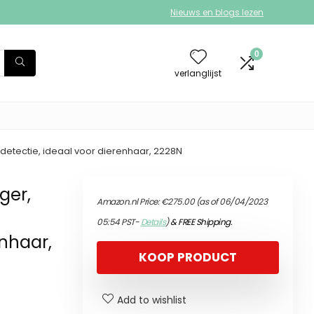
Nieuws en blogs lezen
0
verlanglijst
rdetectie, ideaal voor dierenhaar, 2228N
ger,
Amazon.nl Price:
€
275.00
(as of 06/04/2023
05:54 PST-
Details
)
&
FREE Shipping
.
enhaar,
KOOP PRODUCT
Add to wishlist