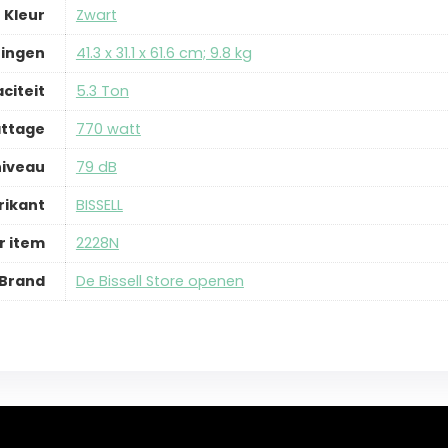
Kleur
‎Zwart
ingen
‎41.3 x 31.1 x 61.6 cm; 9.8 kg
citeit
‎5.3 Ton
ttage
‎770 watt
niveau
‎79 dB
rikant
‎BISSELL
 item
‎2228N
Brand
De Bissell Store openen