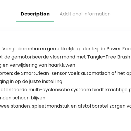
stofzuiger robot,
Mapping
Alexa…
2700Pa…
Description
Additional information
. Vangt dierenharen gemakkelijk op dankzij de Power Foo
rol: de gemotoriseerde vloermond met Tangle-Free Brush 
g en verwijdering van haarkluwen
ten: de SmartClean-sensor voelt automatisch of het op e
ng in op de juiste instelling
tenteerde multi-cyclonische systeem biedt krachtige pre
anden schoon blijven
wee standen, spleetmondstuk en afstofborstel zorgen v