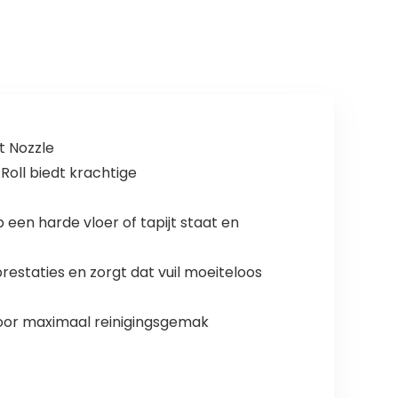
300 m²…
t Nozzle
Roll biedt krachtige
en harde vloer of tapijt staat en
staties en zorgt dat vuil moeiteloos
oor maximaal reinigingsgemak