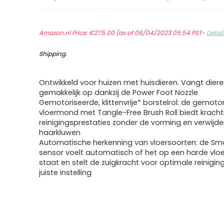
Amazon.nl Price:
€
275.00
(as of 06/04/2023 05:54 PST-
Detail
Shipping
.
Ontwikkeld voor huizen met huisdieren. Vangt dier
gemakkelijk op dankzij de Power Foot Nozzle
Gemotoriseerde, klittenvrije* borstelrol: de gemoto
vloermond met Tangle-Free Brush Roll biedt kracht
reinigingsprestaties zonder de vorming en verwijde
haarkluwen
Automatische herkenning van vloersoorten: de Sm
sensor voelt automatisch of het op een harde vloer
staat en stelt de zuigkracht voor optimale reinigin
juiste instelling