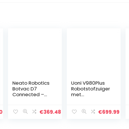
Neato Robotics
Uoni V980Plus
Botvac D7
Robotstofzuiger
Connected –
met
Premium
zelfledigende
robotstofzuiger
vuilnisbak, Lidar
met
Navigatie
0
€
369.48
€
699.99
laadstation,
Robotstofzuiger
Wlan & App –
s Multi-Floor