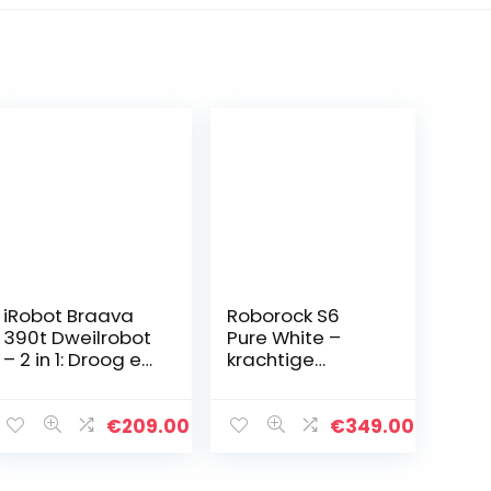
iRobot Braava
Roborock S6
390t Dweilrobot
Pure White –
– 2 in 1: Droog en
krachtige
vochtig reinigen
stofzuiger voor
– Geschikt voor
tapijten en
meerdere
oppervlakken,
€
209.00
€
349.00
kamers en grote
watertank 180
ruimten…
ml, oppervlak