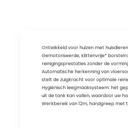
alle vloertypen –
reiniging op
Ideaal voor…
maat…
Ontwikkeld voor huizen met huisdieren
Gemotoriseerde, klittenvrije* borstel
reinigingsprestaties zonder de vormin
Automatische herkenning van vloersoor
stelt de zuigkracht voor optimale reinigi
Hygiënisch leegmaaksysteem: het gepa
uit de tank kan vallen, waardoor uw h
Werkbereik van 12m, handgreep met t