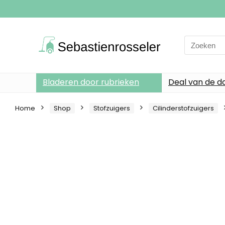
Search
for:
Bladeren door rubrieken
Deal van de d
Home
Shop
Stofzuigers
Cilinderstofzuigers