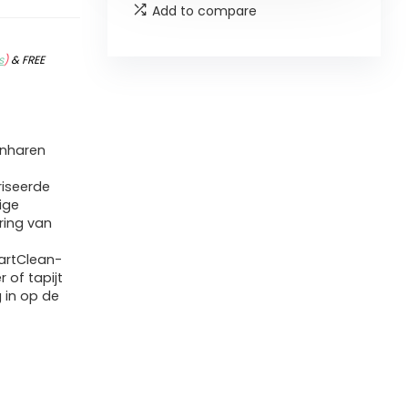
Add to compare
s
)
&
FREE
enharen
riseerde
ige
ring van
artClean-
 of tapijt
g in op de