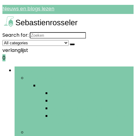
Nieuws en blogs lezen
Search for:
verlanglijst
0
Bladeren door rubrieken
Stofzuigers
Stofzuigers
Robotstofzuigers
Cilinderstofzuigers
Nat-droogstofzuigers
Steelstofzuigers and elektrische
bezems
Stoomreinigers and vloerpolijsters