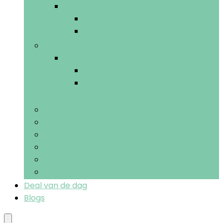
Stoomreinigers and vloerpolijsters
Stoomreinigers
Stoomdweilen
Accessoires
Accessoires
Vuilnisblikken
Veegonderdelen and -
accessoires
Bezems
Handschoenen
Natte and droge dweilen
Plumeaus
Schoonmaakdoeken
Sponzen
Deal van de dag
Blogs