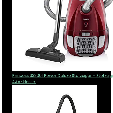
Princess 333001 Power Deluxe Stofzuiger – Stofzuig
AAA-klasse
€
71.49