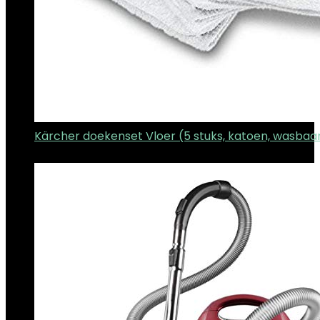
Kärcher doekenset Vloer (5 stuks, katoen, wasbaa
€
14.90