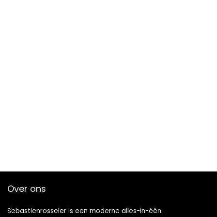
Over ons
Sebastienrosseler is een moderne alles-in-één