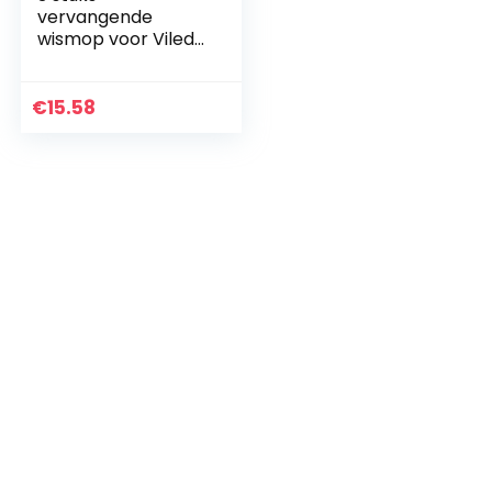
vervangende
wismop voor Vileda
O-Cedro
microvezel,
navulverpakking
€
15.58
voor Spin Mop 360
draaibaar